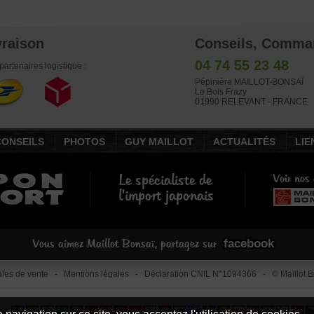
vraison
Conseils, Comma
04 74 55 23 48
partenaires logistique :
Pépinière MAILLOT-BONSAÏ
Le Bois Frazy
01990 RELEVANT - FRANCE
CONSEILS
PHOTOS
GUY MAILLOT
ACTUALITÉS
LIE
Le spécialiste de
Voir nos 
l'import japonais
facebook
Vous aimez Maillot Bonsaï, partagez sur
les de vente
-
Mentions légales
- Déclaration CNIL N°1094366 - © Maillot Bo
le