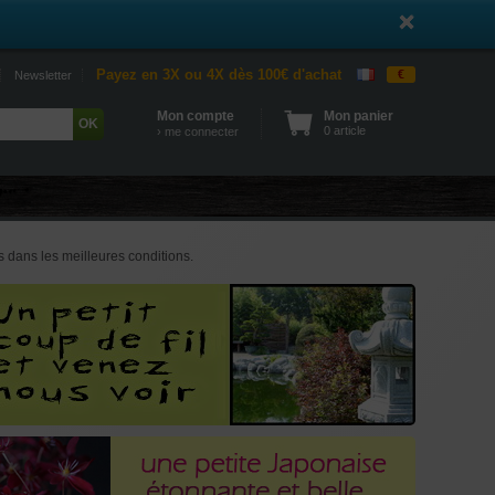
Payez en 3X ou 4X dès 100€ d'achat
€
Newsletter
Mon compte
Mon panier
0 article
› me connecter
 dans les meilleures conditions.