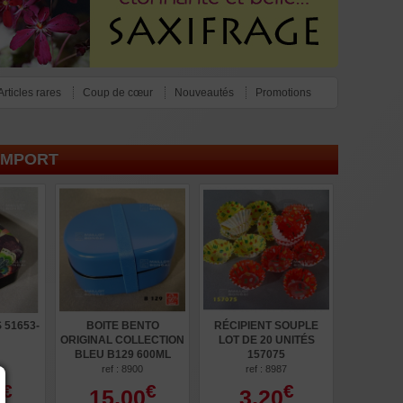
Articles rares
Coup de cœur
Nouveautés
Promotions
IMPORT
 51653-
BOITE BENTO
RÉCIPIENT SOUPLE
ORIGINAL COLLECTION
LOT DE 20 UNITÉS
BLEU B129 600ML
157075
ref : 8900
ref : 8987
€
€
€
0
15,00
3,20