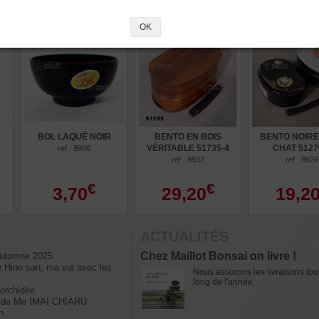
OK
BOL LAQUÉ NOIR
BENTO EN BOIS
BENTO NOIRE
VÉRITABLE 51735-4
CHAT 5127
ref : 8906
ref : 8932
ref : 8926
€
€
3,70
29,20
19,2
ACTUALITÉS
Chez Maillot Bonsai on livre !
Automne 2025
e Hino san, ma vie avec les
Nous assurons les livraisons tou
long de l'année.
 orchidée
in de Me IMAI CHIARU
n