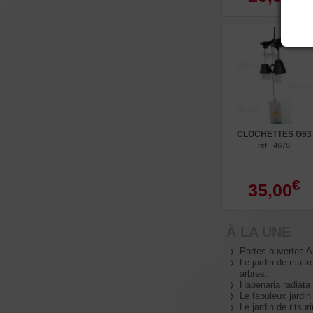
CLOCHETTES G93
ref : 4678
€
35,00
À LA UNE
Portes ouvertes 
Le jardin de maitr
arbres.
Habenaria radiata
Le fabuleux jard
Le jardin de ritsuri