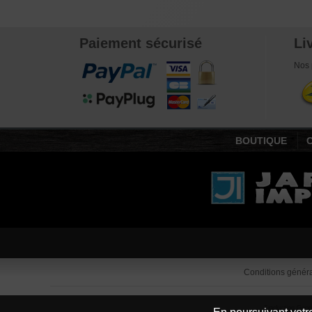
Paiement sécurisé
Li
Nos 
BOUTIQUE
Conditions généra
Traduction Goog