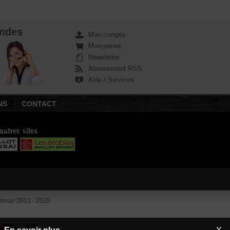
le bonsaï et la réalisation de jardin
japonais : mobilier, articles décoratifs,
bassins, lanternes granit, bambous,
terres, outils, poteries, bonsaï et plus de
ndes
900 variétés d'érables palmés.
Mon compte
Mon panier
Newsletter
Abonnement RSS
Aide / Services
NS
CONTACT
autres sites
nsaï 2013 - 2026