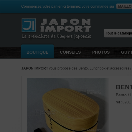
Commencez votre panier ici terminez votre commande sur
MAILLO
Le spécialiste de l'import japonais
BOUTIQUE
CONSEILS
PHOTOS
GUY 
JAPON IMPORT
vous propose des Bento, Lunchbox et accessoires / u
BENT
BENT
BENT
BEN
BARA
BENT
BENT
POIN
ML. 
2 15
Bento /
Bento /
Bento /
Accesso
Bento /
Bento /
Bento /
Ustensil
ref : 8918
ref : 8931
ref : 8955
ref : 8988
ref : 8942
ref : 8932
ref : 8928
ref : 8977