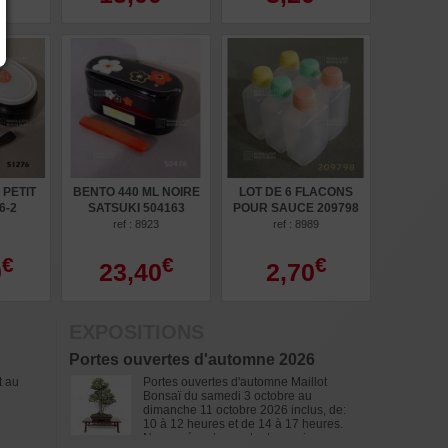
 PETIT
BENTO 440 ML NOIRE
LOT DE 6 FLACONS
6-2
SATSUKI 504163
POUR SAUCE 209798
ref : 8923
ref : 8989
€
€
€
0
23,40
2,70
EXPOSITIONS
Portes ouvertes d'automne 2026
t au
Portes ouvertes d'automne Maillot
Bonsaï du samedi 3 octobre au
dimanche 11 octobre 2026 inclus, de:
10 à 12 heures et de 14 à 17 heures.
Nous présenterons tout ce qui concerne