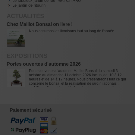
Le fabuleux jardin de Me IMAI CHIARU
Le jardin de ritsurin
ACTUALITÉS
Chez Maillot Bonsai on livre !
Nous assurons les livraisons tout au long de l'année.
EXPOSITIONS
Portes ouvertes d'automne 2026
Portes ouvertes d'automne Maillot Bonsaï du samedi 3
octobre au dimanche 11 octobre 2026 inclus, de: 10 à 12
heures et de 14 à 17 heures. Nous présenterons tout ce qui
concerne le bonsaï et la réalisation de jardin japonais :
mobilier, articles décoratifs, bassins, lanternes granit,
bambous, terres, outils, poteries, bonsaï et plus de 900
variétés d'érables palmés.
Paiement sécurisé