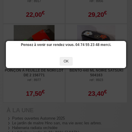
ref : 8917
ref : 8956
€
€
22,00
29,20
Pensez à venir sur rendez vous. 04 74 55 23 48 merci.
OK
POINÇON À FEUILLE DE NORI LOT
BENTO 440 ML NOIRE SATSUKI
DE 2 156771
504163
ref : 8977
ref : 8923
€
€
17,50
23,40
À LA UNE
Portes ouvertes Automne 2025
Le jardin de maitre Hino san, ma vie avec les arbres.
Habenaria radiata orchidée