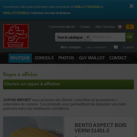
Commencez votre panier ici terminez votre commande sur
MAILLOT-BONSAI
ou
MAILLOT-ERABLE
et
réduisez vos frais de livraison
Commande directe
Contact
Aide / Services
€
Mon compte
› me connecter
0 article
BOUTIQUE
CONSEILS
PHOTOS
GUY MAILLOT
CONTACT
Rayon à afficher
JAPON IMPORT
vous propose des Bento, Lunchbox et accessoires /
ustensiles de cuisine. Ces produits vous permettront de déguster vos mets
japonais dans les meilleures conditions.
BENTO LAPIN 510317
BENTO ASPECT BOIS
BENTO BRUN
BENTO
BARAN MSA 206384
BENTO CALAMARS
BENTO EN BOIS
POINÇON À FEUILLE
VERNI 51451-3
SATSUKI 50419-4
CHRYSANTHEME
52216-7
VÉRITABLE 51735-4
DE NORI LOT DE 2
Bento / Lunchbox
Accessoires Bento
ROUGE 900 ML. 51587-
156771