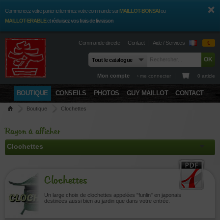
Commencez votre panier ici terminez votre commande sur
MAILLOT-BONSAI
ou
MAILLOT-ERABLE
et
réduisez vos frais de livraison
Commande directe
Contact
Aide / Services
€
Mon compte
› me connecter
0 article
BOUTIQUE
CONSEILS
PHOTOS
GUY MAILLOT
CONTACT
Boutique
Clochettes
Rayon à afficher
Clochettes
Un large choix de clochettes appelées "funlin" en japonais
destinées aussi bien au jardin que dans votre entrée.