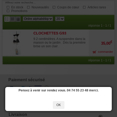
Affinez votre recherche...
En stock
Nouveautés
Coups de cœur
Articles rares
Promotions
résultats
réponse 1 - 1 / 1
par
CLOCHETTES G93
page
9.2 centimètres. A suspendre dans la
€
maison ou le jardin . Dès la première
35,00
brise un son clair .
commander
réponse 1 - 1 / 1
Paiement sécurisé
Pensez à venir sur rendez vous. 04 74 55 23 48 merci.
OK
Livraison