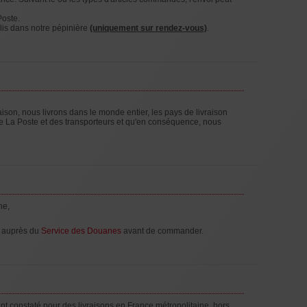
Poste.
olis dans notre pépinière
(uniquement sur rendez-vous)
.
son, nous livrons dans le monde entier, les pays de livraison
 de La Poste et des transporteurs et qu'en conséquence, nous
ne,
r auprès du
Service des Douanes
avant de commander.
nt constaté pour des livraisons en France métropolitaine, hors