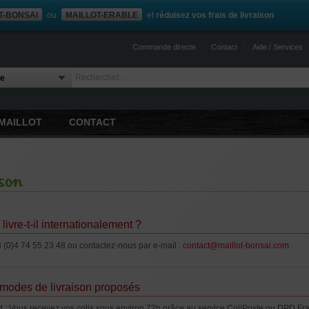
T-BONSAI
ou
MAILLOT-ERABLE
et
réduisez vos frais de livraison
Commande directe
Contact
Aide / Services
MAILLOT
CONTACT
ison
livre-t-il internationalement ?
3 (0)4 74 55 23 48 ou contactez-nous par e-mail :
contact@maillot-bonsai.com
.
s modes de livraison proposés
 :
Vous recevez vos colis sous environ 72h grâce au service ColiPoste ou DPD Franc