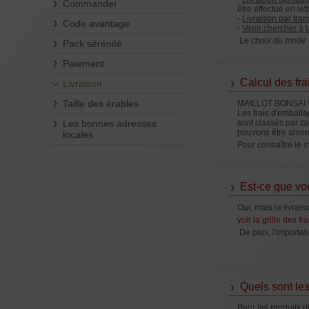
Commander
être effectué en let
-
Livraison par tran
Code avantage
-
Venir chercher à l
Le choix du mode d
Pack sérénité
Paiement
Calcul des fra
Livraison
Taille des érables
MAILLOT BONSAI vou
Les frais d'emballa
Les bonnes adresses
sont classés par zo
pouvons être amenés
locales
Pour connaître le m
Est-ce que vo
Oui, mais la livra
voir la grille des fr
De plus, l'importat
Quels sont les
Pour les produits d