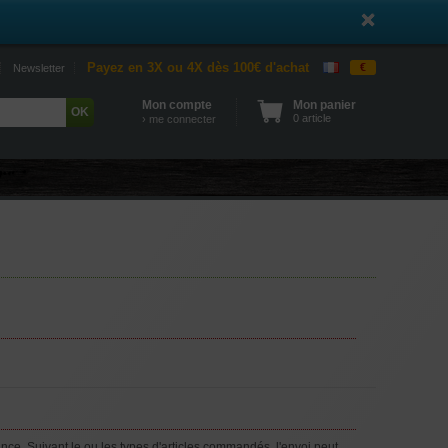
Payez en 3X ou 4X dès 100€ d'achat
€
Newsletter
Mon compte
Mon panier
0 article
› me connecter
e. Suivant le ou les types d'articles commandés, l'envoi peut