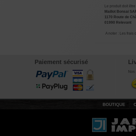
Le produit doit êtr
Maillot Bonsai S
1170 Route de Châ
01990 Relevant
A noter : Les frais 
Paiement sécurisé
Li
Nos 
BOUTIQUE