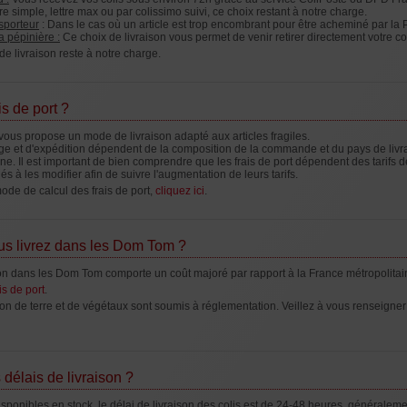
tre simple, lettre max ou par colissimo suivi, ce choix restant à notre charge.
sporteur
: Dans le cas où un article est trop encombrant pour être acheminé par la 
a pépinière :
Ce choix de livraison vous permet de venir retirer directement votre c
e livraison reste à notre charge.
is de port ?
s propose un mode de livraison adapté aux articles fragiles.
ge et d'expédition dépendent de la composition de la commande et du pays de livrai
ne. Il est important de bien comprendre que les frais de port dépendent des tarifs
 à les modifier afin de suivre l'augmentation de leurs tarifs.
ode de calcul des frais de port,
cliquez ici
.
us livrez dans les Dom Tom ?
ison dans les Dom Tom comporte un coût majoré par rapport à la France métropolitai
ais de port
.
ion de terre et de végétaux sont soumis à réglementation. Veillez à vous renseigne
 délais de livraison ?
isponibles en stock, le délai de livraison des colis est de 24-48 heures généraleme