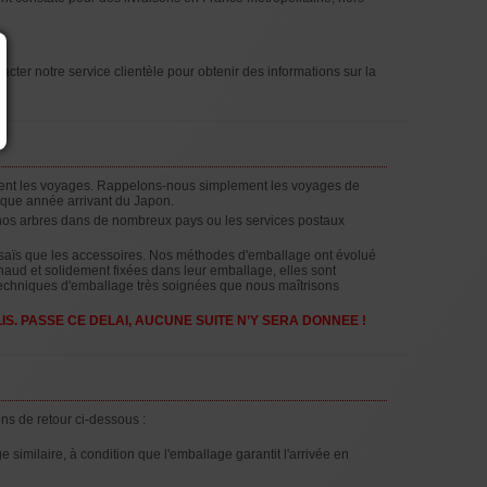
cter notre service clientèle pour obtenir des informations sur la
ement les voyages. Rappelons-nous simplement les voyages de
haque année arrivant du Japon.
nos arbres dans de nombreux pays ou les services postaux
saïs que les accessoires. Nos méthodes d'emballage ont évolué
chaud et solidement fixées dans leur emballage, elles sont
s techniques d'emballage très soignées que nous maîtrisons
IS. PASSE CE DELAI, AUCUNE SUITE N’Y SERA DONNEE !
ns de retour ci-dessous :
similaire, à condition que l'emballage garantit l'arrivée en