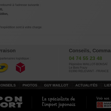
e retourné à l'adresse suivante :
ARL
tillon,
d'expédition sont à votre charge.
vraison
Conseils, Comma
04 74 55 23 48
partenaires logistique :
Pépinière MAILLOT-BONSAÏ
Le Bois Frazy
01990 RELEVANT - FRANCE
CONSEILS
PHOTOS
GUY MAILLOT
ACTUALITÉS
LIE
Le spécialiste de
Voir nos 
l'import japonais