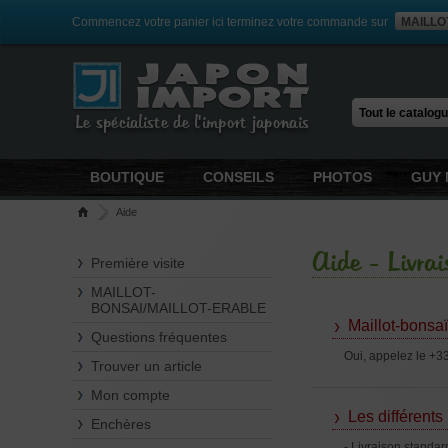
Commencez votre panier ici terminez votre commande sur
MAILLO
Le spécialiste de l'import japonais
BOUTIQUE
CONSEILS
PHOTOS
GUY 
Aide
Aide - Livra
Première visite
MAILLOT-
BONSAI/MAILLOT-ERABLE
Maillot-bonsaï 
Questions fréquentes
Oui, appelez le +3
Trouver un article
Mon compte
Les différent
Enchères
-
Livraison standard