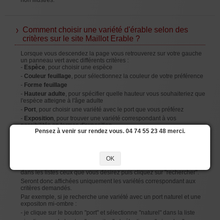
non illustrés.
Comment choisir une variété d'érable selon des
critères sur le site Maillot Erable ?
Lorsque vous descendez la page vous retrouverez sur votre gauche
un panneau vert avec différents critères :
-
Espèce
, pour choisir une espèce
-
Couleur feuillage
, pour sélectionnez la couleur de votre préférence
-
Forme feuillage
-
Hauteur adulte
, pour spécifier quelle hauteur vous souhaiteriez que
l'espèce atteigne à l'âge adulte
-
Port
, pour choisir une variété avec le port que vous préférez
-
Exposition
, pour trouver une variété correspondant à vos
possibilités en termes d'exposition
Pensez à venir sur rendez vous. 04 74 55 23 48 merci.
-
Taille de pot
, pour obtenir une variété dans le litrage de pot désiré
Pour effectuer une recherche par critère et ainsi trouver le spécimen
qui conviendra le mieux à vos besoins cliquez sur les boutons
OK
critères que vous souhaitez inclure dans la recherche, sélectionnez
dans les listes ceux que vous désirez puis cliquez sur "rechercher".
Seront donc affichées uniquement les variétés correspondant aux
critères demandés.
Par exemple, si je recherche une variété avec un port naturel et une
expositon mi-ombre :
- je clique sur le bouton "port" et sélectionne "naturel" dans la liste