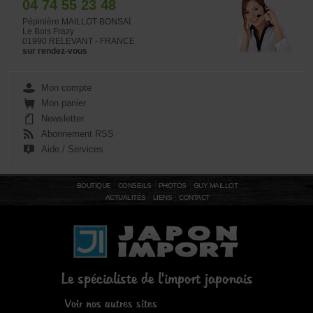
04 74 55 23 48
Pépinière MAILLOT-BONSAÏ
Le Bois Frazy
01990 RELEVANT - FRANCE
sur rendez-vous
Mon compte
Mon panier
Newsletter
Abonnement RSS
Aide / Services
BOUTIQUE
CONSEILS
PHOTOS
GUY MAILLOT
ACTUALITÉS
LIENS
CONTACT
Le spécialiste de l'import japonais
Voir nos autres sites