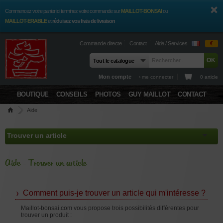
Commencez votre panier ici terminez votre commande sur
MAILLOT-BONSAI
ou
MAILLOT-ERABLE
et
réduisez vos frais de livraison
Commande directe
Contact
Aide / Services
€
Mon compte
› me connecter
0 article
BOUTIQUE
CONSEILS
PHOTOS
GUY MAILLOT
CONTACT
Aide
Aide - Trouver un article
Comment puis-je trouver un article qui m'intéresse ?
Maillot-bonsai.com vous propose trois possibilités différentes pour
trouver un produit :