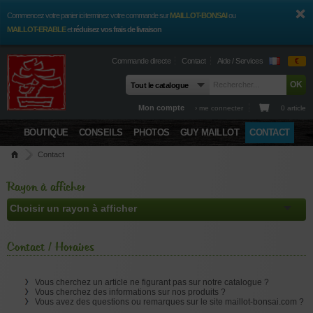
Commencez votre panier ici terminez votre commande sur
MAILLOT-BONSAI
ou
MAILLOT-ERABLE
et
réduisez vos frais de livraison
Commande directe
Contact
Aide / Services
€
Mon compte
› me connecter
0 article
BOUTIQUE
CONSEILS
PHOTOS
GUY MAILLOT
CONTACT
Contact
Rayon à afficher
Contact / Horaires
Vous cherchez un article ne figurant pas sur notre catalogue ?
Vous cherchez des informations sur nos produits ?
Vous avez des questions ou remarques sur le site maillot-bonsai.com ?