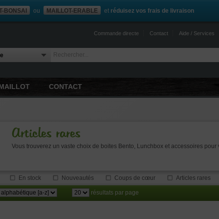
T-BONSAI
ou
MAILLOT-ERABLE
et
réduisez vos frais de livraison
Commande directe
Contact
Aide / Services
MAILLOT
CONTACT
Articles rares
Vous trouverez un vaste choix de boites Bento, Lunchbox et accessoires pour v
En stock
Nouveautés
Coups de cœur
Articles rares
résultats par page