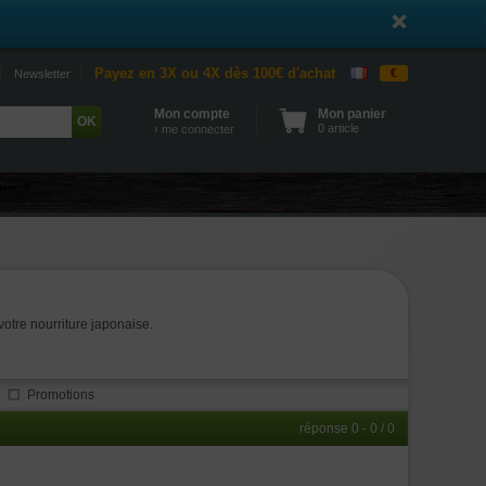
Payez en 3X ou 4X dès 100€ d'achat
€
Newsletter
Mon compte
Mon panier
0 article
› me connecter
otre nourriture japonaise.
Promotions
réponse 0 - 0 / 0