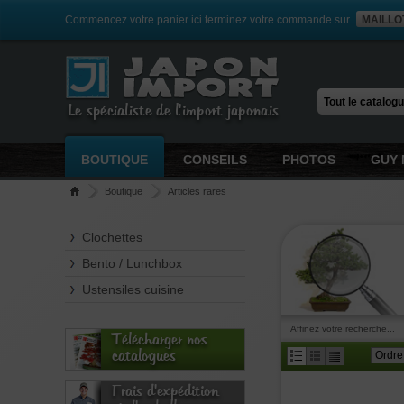
Commencez votre panier ici terminez votre commande sur
MAILLO
Le spécialiste de l'import japonais
BOUTIQUE
CONSEILS
PHOTOS
GUY 
Boutique
Articles rares
Clochettes
Bento / Lunchbox
Ustensiles cuisine
Affinez votre recherche...
Télécharger nos
catalogues
Frais d'expédition