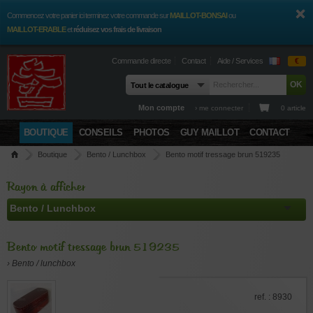
Commencez votre panier ici terminez votre commande sur
MAILLOT-BONSAI
ou
MAILLOT-ERABLE
et
réduisez vos frais de livraison
Commande directe
Contact
Aide / Services
€
Mon compte
› me connecter
0 article
BOUTIQUE
CONSEILS
PHOTOS
GUY MAILLOT
CONTACT
Boutique
Bento / Lunchbox
Bento motif tressage brun 519235
Rayon à afficher
Bento motif tressage brun 519235
› Bento / lunchbox
ref. : 8930