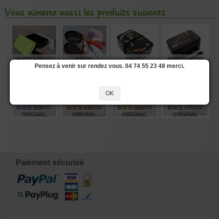
Vous aimerez aussi les produits suivants
BOITE BENTO
BENTO
BENTO
BENTO MOTIF
Pensez à venir sur rendez vous. 04 74 55 23 48 merci.
DELI VERT
COMPLÈTE ML
CARICATURE
SAKANA 52217-4
POMME
51803
50552-8
€
€
€
€
OK
24,25
32,20
20,00
20,90
BOITE BENTO
BOITE BENTO
BOITE BENTO
BOITE BENTO
ORIGINAL
ORIGINAL
ORIGINAL
ORIGINAL
COLLECTION
COLLECTION
COLLECTION
COLLECTION
BLEU B129 600ML
ORANGE B131
JAUNE B133 600
ROSE B134 600ML
600ML
ML
€
€
€
€
15,00
15,00
15,00
12,00
Paiement sécurisé