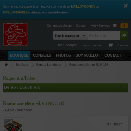
Commencez votre panier ici terminez votre commande sur
MAILLOT-BONSAI
ou
MAILLOT-ERABLE
et
réduisez vos frais de livraison
Commande directe
Contact
Aide / Services
€
Mon compte
› me connecter
0 article
BOUTIQUE
CONSEILS
PHOTOS
GUY MAILLOT
CONTACT
Boutique
Bento / Lunchbox
Bento complète ml 5180116
Rayon à afficher
Bento complète ml 5180116
› Bento / lunchbox
ref. : 8937