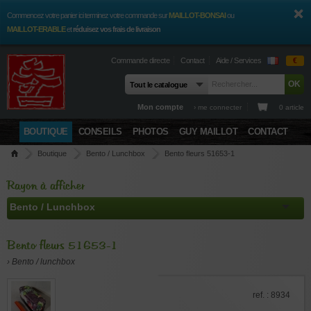
Commencez votre panier ici terminez votre commande sur
MAILLOT-BONSAI
ou
MAILLOT-ERABLE
et
réduisez vos frais de livraison
Commande directe
Contact
Aide / Services
€
Mon compte
› me connecter
0 article
BOUTIQUE
CONSEILS
PHOTOS
GUY MAILLOT
CONTACT
Boutique
Bento / Lunchbox
Bento fleurs 51653-1
Rayon à afficher
Bento fleurs 51653-1
› Bento / lunchbox
ref. : 8934