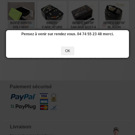
BOITE BENTO
BENTO
BENTO MOTIF
BENTO MOTIF
DELI VERT
CARICATURE
SAKANA 52217-4
BLASON
POMME
50552-8
JAPONAIS
Pensez à venir sur rendez vous. 04 74 55 23 48 merci.
€
€
€
€
24,25
20,00
20,90
38,45
OK
BENTO
BENTO
BENTO
BENTO
COMPLÈTE ML
COMPLÈTE ML
CHRYSANTHEME
CHRYSANTHEME
5180116
51803
ROUGE 900 ML.
NOIRE 51588-6
51587-9
€
€
€
€
32,20
32,20
23,80
23,80
Paiement sécurisé
Livraison