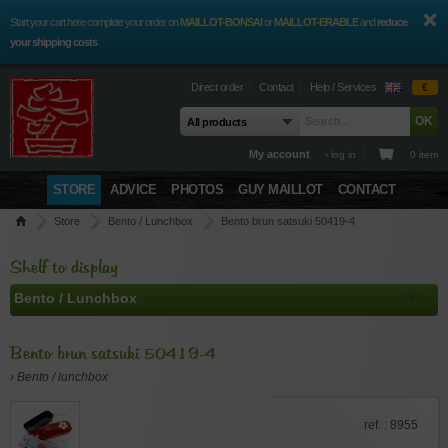
Start your cart here complete your order on
MAILLOT-BONSAI
or
MAILLOT-ERABLE
and
reduce
your shipping costs
Direct order
Contact
Help / Services
€
My account
› log in
0 item
STORE
ADVICE
PHOTOS
GUY MAILLOT
CONTACT
Store
Bento / Lunchbox
Bento brun satsuki 50419-4
Shelf to display
Bento brun satsuki 50419-4
› Bento / lunchbox
ref. : 8955