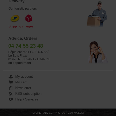
Delivery
Our logistic partners :
Shipping charges
Advice, Orders
04 74 55 23 48
Pépinière MAILLOT-BONSAÏ
Le Bois Frazy
01990 RELEVANT - FRANCE
on appointment
My account
My cart
Newsletter
RSS subscription
Help / Services
STORE
ADVICE
PHOTOS
GUY MAILLOT