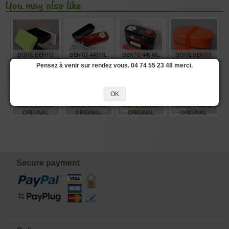
You may also like
BOITE BENTO
BENTO 440 ML
BENTO 440 ML
BOITE BENTO
DELI VERT
ROUGE SATSUKI
NOIRE SATSUKI
ORIGINAL
Pensez à venir sur rendez vous. 04 74 55 23 48 merci.
POMME
50419
504163
COLLECTION
ROUGE B135
600ML
€
€
€
€
24,25
23,40
23,40
15,00
OK
BOITE BENTO
BOITE BENTO
BOITE BENTO
BOITE BENTO
ORIGINAL
ORIGINAL
ORIGINAL
ORIGINAL
COLLECTION
COLLECTION
COLLECTION
COLLECTION
BLEU B129 600ML
ORANGE B131
JAUNE B133 600
ROSE B134 600ML
600ML
ML
€
€
€
€
15,00
15,00
15,00
12,00
Secure payment