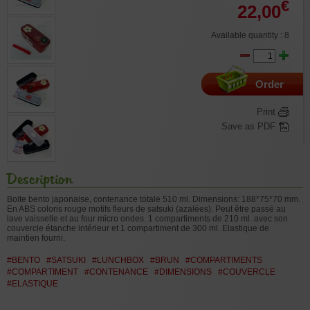
€
22,00
Available quantity : 8
Order
Print
Save as PDF
Description
Boite bento japonaise, contenance totale 510 ml. Dimensions: 188*75*70 mm.
En ABS coloris rouge motifs fleurs de satsuki (azalées). Peut être passé au
lave vaisselle et au four micro ondes. 1 compartiments de 210 ml. avec son
couvercle étanche intérieur et 1 compartiment de 300 ml. Elastique de
maintien fourni.
#BENTO
#SATSUKI
#LUNCHBOX
#BRUN
#COMPARTIMENTS
#COMPARTIMENT
#CONTENANCE
#DIMENSIONS
#COUVERCLE
#ELASTIQUE