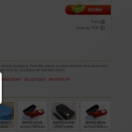
Order
Print
Save as PDF
atsuki (azalées). Peut être passé au lave vaisselle et au four micro
s et le riz. Elastique de maintien fourni.
DIMENSIONS
#ELASTIQUE
#INTERIEUR
 BENTO
BENTO 440 ML
BENTO NOIRE
BENTO BRUN
GINAL
ROUGE SATSUKI
PETIT LAPIN
SATSUKI 50419-4
ECTION
50419
51838-2