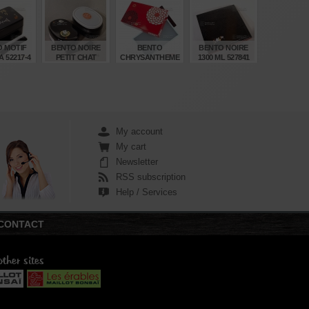
129 600ML
€
€
€
€
,00
23,40
22,00
22,00
 MOTIF
BENTO NOIRE
BENTO
BENTO NOIRE
 52217-4
PETIT CHAT
CHRYSANTHEME
1300 ML 527841
51276-2
ROUGE 900 ML.
51587-9
€
€
€
€
,90
19,20
23,80
22,20
My account
My cart
Newsletter
RSS subscription
Help / Services
CONTACT
ther sites