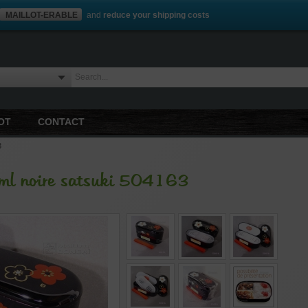
MAILLOT-ERABLE
and
reduce your shipping costs
OT
CONTACT
3
ml noire satsuki 504163