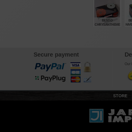
R
€
24,25
BENTO
B
CHRYSANTHEME
NIV
NOIRE 51588-6
€
23,80
Secure payment
De
Our l
STORE