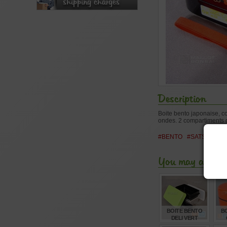
shipping charges
Description
Boite bento japonaise, c
ondes. 2 compartiments de
#BENTO
#SATSUKI
#
You may also li
BOITE BENTO
B
DELI VERT
POMME
C