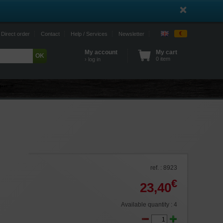
€
Direct order
Contact
Help / Services
Newsletter
My account
My cart
0 item
› log in
ref. : 8923
€
23,40
Available quantity : 4