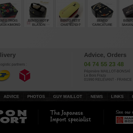
OUGE B135
ROSE B134 600ML
JAUNE B133 600
ORANGE B131
BLEU B
600ML
ML
600ML
€
€
€
€
15,00
12,00
15,00
15,00
15
ENTO TROIS
BENTO MOTIF
BENTO PETIT
BENTO
BENTO
EAUX KIMONO
BLASON
CHAT 51763-7
CARICATURE
SAKANA
JAPONAIS
50552-8
€
€
€
€
31,70
38,45
23,00
20,00
20
livery
Advice, Orders
04 74 55 23 48
ogistic partners :
Pépinière MAILLOT-BONSAÏ
Le Bois Frazy
01990 RELEVANT - FRANCE
ADVICE
PHOTOS
GUY MAILLOT
NEWS
LINKS
The Japanese
See our o
Import specialist