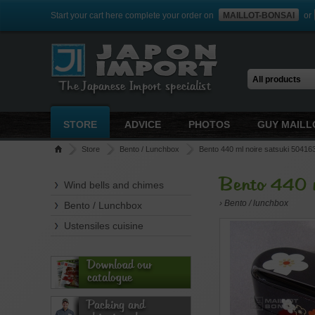
Start your cart here complete your order on
MAILLOT-BONSAI
or
The Japanese Import specialist
STORE
ADVICE
PHOTOS
GUY MAILL
Store
Bento / Lunchbox
Bento 440 ml noire satsuki 50416
Bento 440 
Wind bells and chimes
› Bento / lunchbox
Bento / Lunchbox
Ustensiles cuisine
Download our
catalogue
Packing and