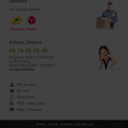
Delivery
Our logistic partners :
Shipping charges
Advice, Orders
04 74 55 23 48
Pépinière MAILLOT-BONSAÏ
Le Bois Frazy
01990 RELEVANT - FRANCE
on appointment
My account
My cart
Newsletter
RSS subscription
Help / Services
STORE
ADVICE
PHOTOS
GUY MAILLOT