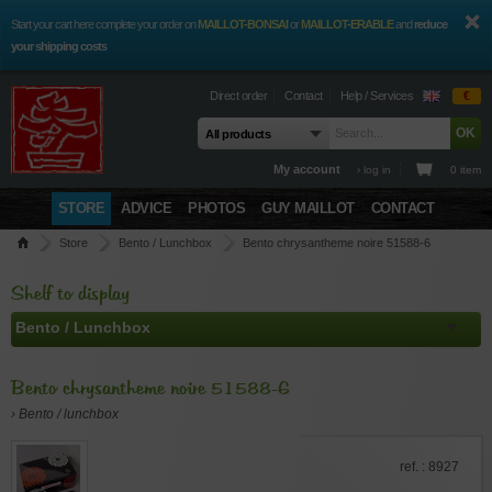
Start your cart here complete your order on
MAILLOT-BONSAI
or
MAILLOT-ERABLE
and
reduce
your shipping costs
Direct order
Contact
Help / Services
€
My account
› log in
0 item
STORE
ADVICE
PHOTOS
GUY MAILLOT
CONTACT
Store
Bento / Lunchbox
Bento chrysantheme noire 51588-6
Shelf to display
Bento chrysantheme noire 51588-6
› Bento / lunchbox
ref. : 8927