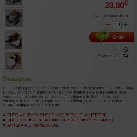
€
23,80
Available quantity : 8
Order
Print
Save as PDF
Description
Boite bento japonaise contenance totale 900 ml. Dimensions: 170*105*79 mm.
En ABS coloris noir motifs fleurs de chrysantheme. Peut être passé au lave
vaisselle et au four micro ondes. 2 compartiments de 450 ml. avec son
couvercle intérieur et 1 compartiment de 450 ml. Avec couvercle intérieur
aussi. Elastique de maintien fourni.
#BENTO
#CHRYSANTHEME
#COUVERCLE
#INTERIEUR
#LUNCHBOX
#NOIRE
#COMPARTIMENTS
#COMPARTIMENT
#CONTENANCE
#DIMENSIONS