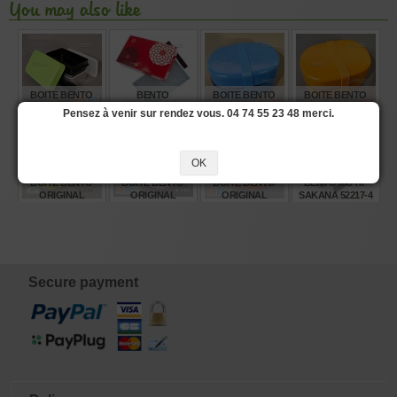
You may also like
BOITE BENTO
BENTO
BOITE BENTO
BOITE BENTO
DELI VERT
CHRYSANTHEME
ORIGINAL
ORIGINAL
Pensez à venir sur rendez vous. 04 74 55 23 48 merci.
POMME
ROUGE 900 ML.
COLLECTION
COLLECTION
51587-9
BLEU B129 600ML
ORANGE B131
600ML
€
€
€
€
24,25
23,80
15,00
15,00
OK
BOITE BENTO
BOITE BENTO
BOITE BENTO
BENTO MOTIF
ORIGINAL
ORIGINAL
ORIGINAL
SAKANA 52217-4
COLLECTION
COLLECTION
COLLECTION
JAUNE B133 600
ROSE B134 600ML
ROUGE B135
ML
600ML
€
€
€
€
15,00
12,00
15,00
20,90
Secure payment