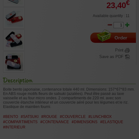
€
23,40
Available quantity : 11
Order
Print
Save as PDF
Description
Boite bento japonaise, contenance totale 440 ml. Dimensions: 157*67*83 mm.
En ABS rouge motifs fleurs de satsuki (azalées). Peut être passé au lave
vaisselle et au four micro ondes. 2 compartiments de 220 ml. avec son
couvercle étanche intérieur et un couvercle aéré pour les légumes et le riz.
Elastique de maintien fourni.
#BENTO
#SATSUKI
#ROUGE
#COUVERCLE
#LUNCHBOX
#COMPARTIMENTS
#CONTENANCE
#DIMENSIONS
#ELASTIQUE
#INTERIEUR