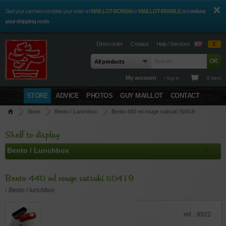
Start your cart here complete your order on
MAILLOT-BONSAI
or
MAILLOT-ERABLE
and
reduce
your shipping costs
Direct order
Contact
Help / Services
€
My account
› log in
0 item
STORE
ADVICE
PHOTOS
GUY MAILLOT
CONTACT
Store
Bento / Lunchbox
Bento 440 ml rouge satsuki 50419
Shelf to display
Bento 440 ml rouge satsuki 50419
› Bento / lunchbox
ref. : 8922