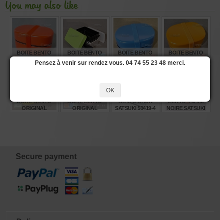
You may also like
BOITE BENTO
BOITE BENTO
BOITE BENTO
BOITE BENTO
ORIGINAL
DELI VERT
ORIGINAL
ORIGINAL
Pensez à venir sur rendez vous. 04 74 55 23 48 merci.
COLLECTION
POMME
COLLECTION
COLLECTION
ROUGE B135
BLEU B129 600ML
ORANGE B131
600ML
600ML
€
€
€
€
15,00
24,25
15,00
15,00
OK
BOITE BENTO
BOITE BENTO
BENTO BRUN
BENTO 440 ML
ORIGINAL
ORIGINAL
SATSUKI 50419-4
NOIRE SATSUKI
COLLECTION
COLLECTION
504163
JAUNE B133 600
ROSE B134 600ML
ML
€
€
€
€
15,00
12,00
22,00
23,40
Secure payment