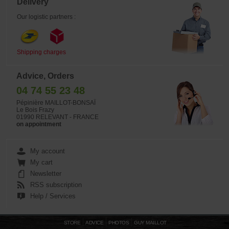
Delivery
Our logistic partners :
Shipping charges
Advice, Orders
04 74 55 23 48
Pépinière MAILLOT-BONSAÏ
Le Bois Frazy
01990 RELEVANT - FRANCE
on appointment
My account
My cart
Newsletter
RSS subscription
Help / Services
STORE
ADVICE
PHOTOS
GUY MAILLOT