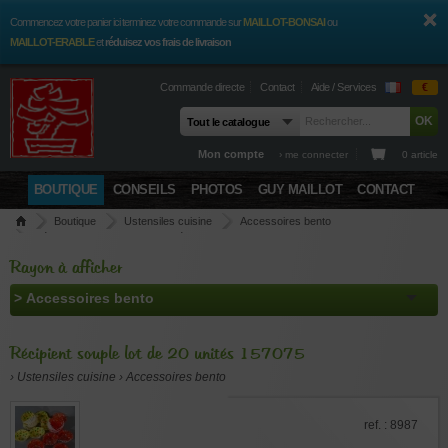
Commencez votre panier ici terminez votre commande sur
MAILLOT-BONSAI
ou
MAILLOT-ERABLE
et
réduisez vos frais de livraison
Commande directe
Contact
Aide / Services
€
Mon compte
› me connecter
0 article
BOUTIQUE
CONSEILS
PHOTOS
GUY MAILLOT
CONTACT
Boutique
Ustensiles cuisine
Accessoires bento
Récipient souple lot de 20 unités 157075
Rayon à afficher
Récipient souple lot de 20 unités 157075
› Ustensiles cuisine › Accessoires bento
ref. : 8987