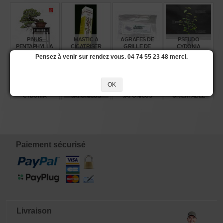
PINUS
MASTIC A
AGRAFES DE
PSEUDO
PENTAPHYLLA
CICATRISER
GRILLE DE
CYDONIA
NASU GOYO
KYONAL
DRAINAGE +- 12
SINENSIS 40-50
Pensez à venir sur rendez vous. 04 74 55 23 48 merci.
REF:21020259
MM
CM
€
€
€
€
2.140,00
13,50
2,80
12,40
OK
PSEUDO
OPHIOPOGON
OPHIOPOGON
TABLE
CYDONIA
JAPONICUS
JAPONICUS
ORIENTABLE
SINENSIS 50-60
MINOR GODET
MINOR GODET
POUR BONSAÏ
CM
LOT DE 40 POTS
PLASTIQUE
€
€
€
€
15,80
160,00
5,00
128,00
Paiement sécurisé
Livraison