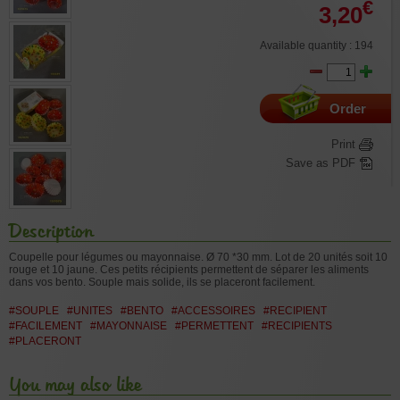
€
3,20
Available quantity : 194
Order
Print
Save as PDF
Description
Coupelle pour légumes ou mayonnaise. Ø 70 *30 mm. Lot de 20 unités soit 10
rouge et 10 jaune. Ces petits récipients permettent de séparer les aliments
dans vos bento. Souple mais solide, ils se placeront facilement.
#SOUPLE
#UNITES
#BENTO
#ACCESSOIRES
#RECIPIENT
#FACILEMENT
#MAYONNAISE
#PERMETTENT
#RECIPIENTS
#PLACERONT
You may also like