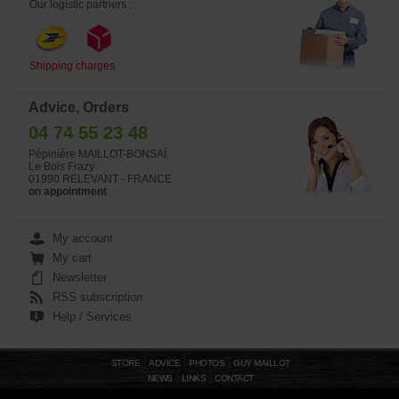
Our logistic partners :
Shipping charges
Advice, Orders
04 74 55 23 48
Pépinière MAILLOT-BONSAÏ
Le Bois Frazy
01990 RELEVANT - FRANCE
on appointment
My account
My cart
Newsletter
RSS subscription
Help / Services
STORE
ADVICE
PHOTOS
GUY MAILLOT
NEWS
LINKS
CONTACT