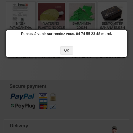
N° 21 -
WATERING
BARAN MSA
BENTO MOTIF
PYRACANTHA,
PLASTIC NOOZLE
206384
SAKANA 52217-4
BUISSON
Pensez à venir sur rendez vous. 04 74 55 23 48 merci.
ARDENT
€
€
€
€
4,00
6,80
2,70
20,90
OK
BENTO NOIRE
BENTO ROUGE
BENTO
BENTO OR ET
PETIT LAPIN
PETIT LAPIN
CARICATURE
ARGENT 50428-6
51838-2
51839-9
50552-8
€
€
€
€
22,00
22,00
20,00
24,25
Secure payment
Delivery