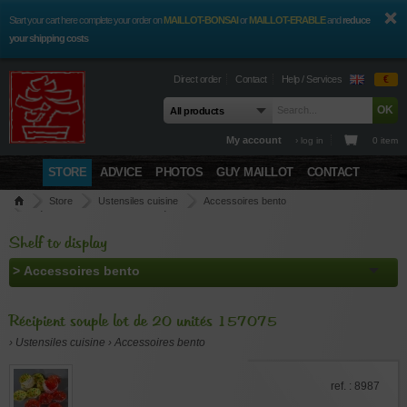
Start your cart here complete your order on
MAILLOT-BONSAI
or
MAILLOT-ERABLE
and
reduce
your shipping costs
Direct order
Contact
Help / Services
€
My account
› log in
0 item
STORE
ADVICE
PHOTOS
GUY MAILLOT
CONTACT
Store
Ustensiles cuisine
Accessoires bento
Récipient souple lot de 20 unités 157075
Shelf to display
Récipient souple lot de 20 unités 157075
› Ustensiles cuisine › Accessoires bento
ref. : 8987