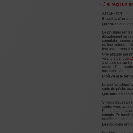
J'ai reçu un e
ATTENTION
Il s'agit-là d'un ca
Qu'est-ce que le p
Le phishing (en f
illégalement ou com
complète, numéro de
ou leur vulnérabili
leur fournisseur d'
Une attaque par ph
visant la
banque L
à cliquer sur un lie
aussi si l'internau
formulaire à rempl
D'où vient le term
Le mot "phishing" p
sorte de pêche aux
Que faire en cas 
Si vous n'avez pas 
contre vous avez é
l'identité a été u
compte. En fonctio
numéro de carte ba
Les logiciels antip
Les fonctions ou log