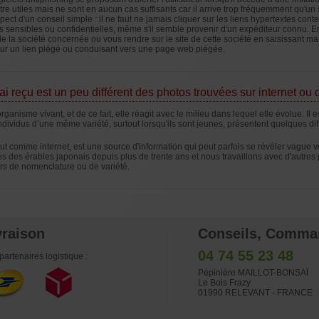
re utiles mais ne sont en aucun cas suffisants car il arrive trop fréquemment qu'un 
 respect d'un conseil simple : il ne faut ne jamais cliquer sur les liens hypertextes
 sensibles ou confidentielles, même s'il semble provenir d'un expéditeur connu. En 
e la société concernée ou vous rendre sur le site de cette société en saisissant m
 sur un lien piégé ou conduisant vers une page web piégée.
'ai reçu est un peu différent des photos trouvées sur internet ou d
rganisme vivant, et de ce fait, elle réagit avec le milieu dans lequel elle évolue. Il
ndividus d’une même variété, surtout lorsqu'ils sont jeunes, présentent quelques dif
tout comme internet, est une source d'information qui peut parfois se révéler vague 
 des érables japonais depuis plus de trente ans et nous travaillons avec d'autres 
urs de nomenclature ou de variété.
vraison
Conseils, Comma
04 74 55 23 48
partenaires logistique :
Pépinière MAILLOT-BONSAÏ
Le Bois Frazy
01990 RELEVANT - FRANCE