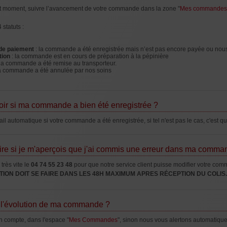
t moment, suivre l’avancement de votre commande dans la zone "
Mes commandes
statuts :
 de paiement
: la commande a été enregistrée mais n’est pas encore payée ou nou
tion
: la commande est en cours de préparation à la pépinière
 la commande a été remise au transporteur.
la commande a été annulée par nos soins
r si ma commande a bien été enregistrée ?
l automatique si votre commande a été enregistrée, si tel n'est pas le cas, c'est 
aire si je m'aperçois que j'ai commis une erreur dans ma comma
 très vite le
04 74 55 23 48
pour que notre service client puisse modifier votre com
ION DOIT SE FAIRE DANS LES 48H MAXIMUM APRES RÉCEPTION DU COLIS.
e l'évolution de ma commande ?
n compte, dans l'espace "
Mes Commandes
", sinon nous vous alertons automatiqu