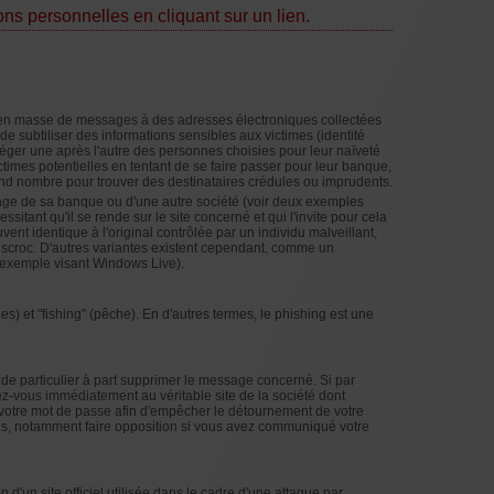
ns personnelles en cliquant sur un lien.
en masse de messages à des adresses électroniques collectées
e subtiliser des informations sensibles aux victimes (identité
 piéger une après l'autre des personnes choisies pour leur naïveté
ictimes potentielles en tentant de se faire passer pour leur banque,
rand nombre pour trouver des destinataires crédules ou imprudents.
sage de sa banque ou d'une autre société (voir deux exemples
sitant qu'il se rende sur le site concerné et qui l'invite pour cela
uvent identique à l'original contrôlée par un individu malveillant,
 l'escroc. D'autres variantes existent cependant, comme un
 exemple visant Windows Live).
s) et "fishing" (pêche). En d'autres termes, le phishing est une
 de particulier à part supprimer le message concerné. Si par
-vous immédiatement au véritable site de la société dont
 votre mot de passe afin d'empêcher le détournement de votre
ions, notamment faire opposition si vous avez communiqué votre
n d'un site officiel utilisée dans le cadre d'une attaque par