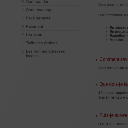
Commander
Vous pouvez, à tou
Code avantage
Une commande a 4 
Pack sérénité
Paiement
En attente
En prépara
Livraison
Expédiée
:
Annulée
: 
Taille des érables
Les bonnes adresses
locales
Comment savoi
Vous recevez un mai
Que dois-je f
Il faut alors appeler
TOUTE RÉCLAMAT
Puis-je suivr
Oui, si vous avez u