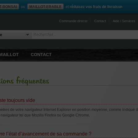
T-BONSAI
ou
MAILLOT-ERABLE
et
réduisez vos frais de livraison
Commande directe
Contact
Aide / Services
MAILLOT
CONTACT
ions fréquentes
te toujours vide
tres de votre navigateur Internet Explorer en position moyenne, comme indiqué 
e navigateur tel que Mozilla Firefox ou Google Chrome.
re l’état d’avancement de sa commande ?