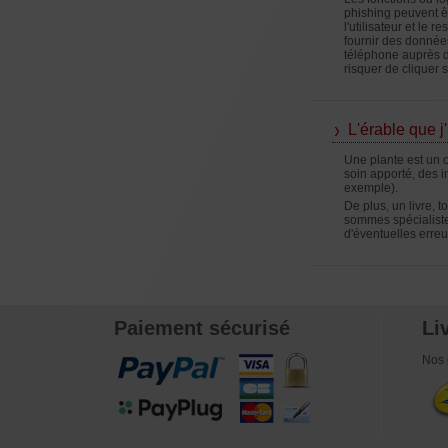
phishing peuvent êt
l'utilisateur et le
fournir des données
téléphone auprès d
risquer de cliquer
L'érable que j
Une plante est un o
soin apporté, des i
exemple).
De plus, un livre, 
sommes spécialistes
d'éventuelles erre
Paiement sécurisé
Li
Nos 