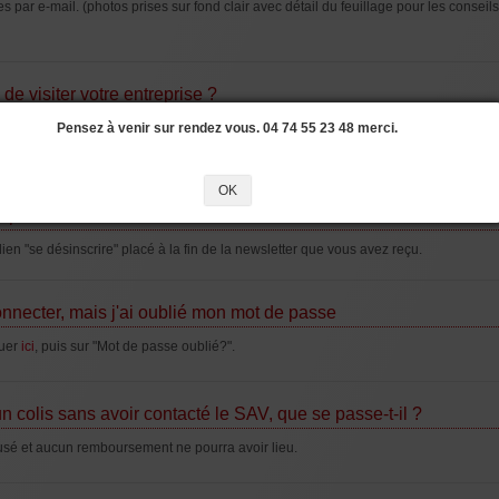
s par e-mail. (photos prises sur fond clair avec détail du feuillage pour les conseils
 de visiter votre entreprise ?
re est située à Relevant dans l'Ain (01) mais nous sommes ouverts
Pensez à venir sur rendez vous. 04 74 55 23 48 merci.
uniquement sur
r de notre disponibilité et pour que nous puissions vous réserver le meilleur accuei
OK
 pour se désinscrire de la newsletter ?
le lien "se désinscrire" placé à la fin de la newsletter que vous avez reçu.
nnecter, mais j'ai oublié mon mot de passe
quer
ici
, puis sur "Mot de passe oublié?".
un colis sans avoir contacté le SAV, que se passe-t-il ?
fusé et aucun remboursement ne pourra avoir lieu.