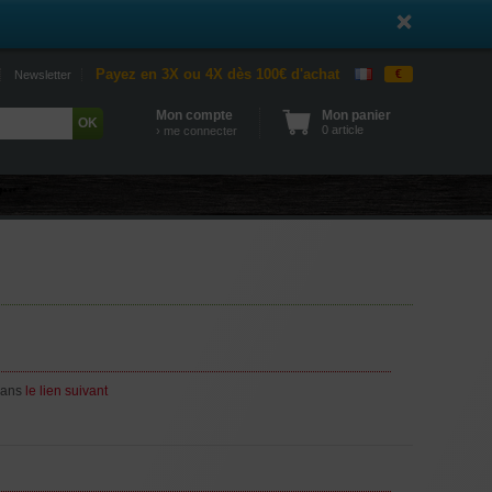
Payez en 3X ou 4X dès 100€ d'achat
€
Newsletter
Mon compte
Mon panier
0 article
› me connecter
dans
le lien suivant