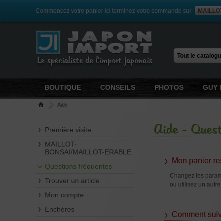
Commencez votre panier ici terminez votre commande sur
MAILLO
Le spécialiste de l'import japonais
BOUTIQUE
CONSEILS
PHOTOS
GUY 
Aide
Aide - Quest
Première visite
MAILLOT-
BONSAI/MAILLOT-ERABLE
Mon panier res
Questions fréquentes
Changez les paramè
Trouver un article
ou utilisez un autr
Mon compte
Enchères
Comment suiv