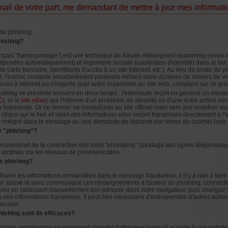
mail de votre part, me demandant de mettre à jour mes informatio
s de phishing.
hishing?
rançais "hameçonnage") est une technique de fraude mélangeant spamming (envoi 
posées automatiquement) et ingénierie sociale (usurpation d'identité) dans le but d
 carte bancaire, identifiants d'accès à un site Internet, etc.). Au lieu de tenter de
té, l'escroc contacte simultanément plusieurs milliers voire dizaines de milliers de v
accès à Internet ou n'importe quel autre organisme ou site web, comptant sur ce g
ishing se présente souvent en deux temps : l'internaute reçoit en général un mes
CL
et le
site eBay
) qui l'informe d'un problème de sécurité ou d'une autre action néces
n hypertexte. Or ce dernier ne conduit pas au site officiel mais vers une imitation so
te clique sur le lien et saisit des informations elles seront transmises directement à
ir intégré dans le message ou une demande de réponse par retour du courriel (voir
e "phishing"?
roviendrait de la contraction des mots "phreaking" (piratage des lignes téléphonique
 victimes via les réseaux de communication.
de phishing?
fourni les informations demandées dans le message frauduleux, il n'y a rien à faire
té abusé et avez communiqué ces renseignements à l'auteur du phishing, connectez
surpée en saisissant manuellement son adresse dans votre navigateur, puis changez
n des informations transmises, il peut être nécessaire d'entreprendre d'autres act
ncaire.
hishing sont-ils efficaces?
iciels antiphishing se proposant d'alerter l'utilisateur lorsqu'il accède à une imitatio