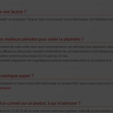
 une facture ?
pte" et choisissez "facture" puis vous pouvez soit la télécharger soit l'imprimer i
es meilleurs périodes pour visiter la pépinière ?
leinement de votre visite nous vous recommandons ces périodes pour apprécier notr
tes affluences des portes ouvertes et bénéficier de conseils éclairés il est indispe
ables seront les plus beaux du 15 avril au 15 mai.
 possible d'apprécier les magnifiques couleurs automnales entre le 15 octobre et l
catalogue papier ?
nsultable en ligne et peut être téléchargé en version PDF, vous n'aurez plus qu'à l'
talogues
 d'un conseil sur un produit, à qui m'adresser ?
r le 04 74 55 23 48 où notre service client vous guidera, méthode la plus simple e