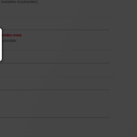
 maladies et parasites).
rendez-vous
l possible.