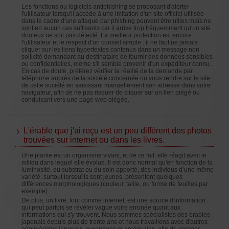
Les fonctions ou logiciels antiphishing se proposant d'alerter
l'utilisateur lorsqu'il accède à une imitation d'un site officiel utilisée
dans le cadre d'une attaque par phishing peuvent être utiles mais ne
sont en aucun cas suffisants car il arrive trop fréquemment qu'un site
douteux ne soit pas détecté. La meilleur protection est encore
l'utilisateur et le respect d'un conseil simple : il ne faut ne jamais
cliquer sur les liens hypertextes contenus dans un message non
sollicité demandant au destinataire de fournir des données sensibles
ou confidentielles, même s'il semble provenir d'un expéditeur connu.
En cas de doute, préférez vérifier la réalité de la demande par
téléphone auprès de la société concernée ou vous rendre sur le site
de cette société en saisissant manuellement son adresse dans votre
navigateur, afin de ne pas risquer de cliquer sur un lien piégé ou
conduisant vers une page web piégée.
L'érable que j'ai reçu est un peu différent des photos
trouvées sur internet ou dans les livres.
Une plante est un organisme vivant, et de ce fait, elle réagit avec le
milieu dans lequel elle évolue. Il est donc normal qu'en fonction de la
luminosité, du substrat ou du soin apporté, des individus d’une même
variété, surtout lorsqu'ils sont jeunes, présentent quelques
différences morphologiques (couleur, taille, ou forme de feuilles par
exemple).
De plus, un livre, tout comme internet, est une source d'information
qui peut parfois se révéler vague voire erronée quant aux
informations qui s'y trouvent. Nous sommes spécialistes des érables
japonais depuis plus de trente ans et nous travaillons avec d'autres