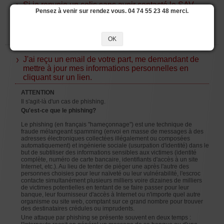
Si je renvoie un colis sans avoir contacté le SAV,
Pensez à venir sur rendez vous. 04 74 55 23 48 merci.
que se passe-t-il ?
Votre colis sera refusé et aucun remboursement ne pourra avoir lieu.
OK
J'ai reçu un email de votre part, me demandant de
mettre à jour mes informations personnelles en
cliquant sur un lien.
ATTENTION
Il s'agit-là d'un cas de phishing.
Qu'est-ce que le phishing?
Le phishing (en français "hameçonnage") est une technique de
fraude mélangeant spamming (envoi en masse de messages à des
adresses électroniques collectées illégalement ou composées
automatiquement) et ingénierie sociale (usurpation d'identité) dans le
but de subtiliser des informations sensibles aux victimes (identité
complète, numéro de carte bancaire, identifiants d'accès à un site
Internet, etc.). Au lieu de tenter de piéger une après l'autre des
personnes choisies pour leur naïveté ou leur vulnérabilité, l'escroc
contacte simultanément plusieurs milliers voire dizaines de milliers
de victimes potentielles en tentant de se faire passer pour leur
banque, leur fournisseur d'accès à Internet ou n'importe quel autre
organisme ou site web, comptant sur ce grand nombre pour trouver
des destinataires crédules ou imprudents.
Une attaque par phishing se présente souvent en deux temps :