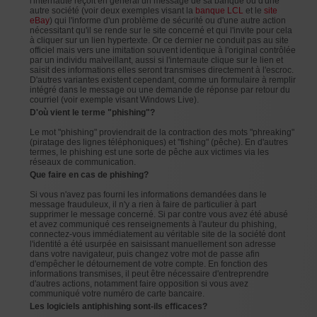
l'internaute reçoit en général un message de sa banque ou d'une
autre société (voir deux exemples visant la
banque LCL
et le
site
eBay
) qui l'informe d'un problème de sécurité ou d'une autre action
nécessitant qu'il se rende sur le site concerné et qui l'invite pour cela
à cliquer sur un lien hypertexte. Or ce dernier ne conduit pas au site
officiel mais vers une imitation souvent identique à l'original contrôlée
par un individu malveillant, aussi si l'internaute clique sur le lien et
saisit des informations elles seront transmises directement à l'escroc.
D'autres variantes existent cependant, comme un formulaire à remplir
intégré dans le message ou une demande de réponse par retour du
courriel (voir exemple visant Windows Live).
D'où vient le terme "phishing"?
Le mot "phishing" proviendrait de la contraction des mots "phreaking"
(piratage des lignes téléphoniques) et "fishing" (pêche). En d'autres
termes, le phishing est une sorte de pêche aux victimes via les
réseaux de communication.
Que faire en cas de phishing?
Si vous n'avez pas fourni les informations demandées dans le
message frauduleux, il n'y a rien à faire de particulier à part
supprimer le message concerné. Si par contre vous avez été abusé
et avez communiqué ces renseignements à l'auteur du phishing,
connectez-vous immédiatement au véritable site de la société dont
l'identité a été usurpée en saisissant manuellement son adresse
dans votre navigateur, puis changez votre mot de passe afin
d'empêcher le détournement de votre compte. En fonction des
informations transmises, il peut être nécessaire d'entreprendre
d'autres actions, notamment faire opposition si vous avez
communiqué votre numéro de carte bancaire.
Les logiciels antiphishing sont-ils efficaces?