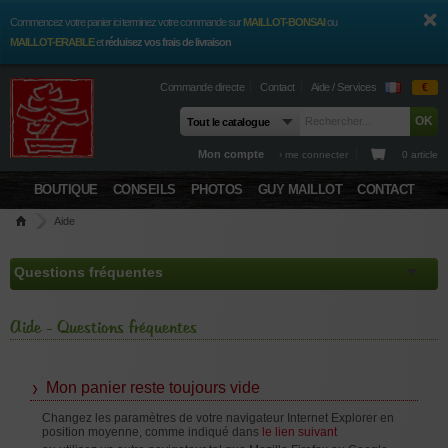
Commencez votre panier ici terminez votre commande sur
MAILLOT-BONSAI
ou
MAILLOT-ERABLE
et
réduisez vos frais de livraison
Commande directe
Contact
Aide / Services
€
Mon compte
› me connecter
0 article
BOUTIQUE
CONSEILS
PHOTOS
GUY MAILLOT
CONTACT
Aide
Aide - Questions fréquentes
Mon panier reste toujours vide
Changez les paramètres de votre navigateur Internet Explorer en
position moyenne, comme indiqué dans
le lien suivant