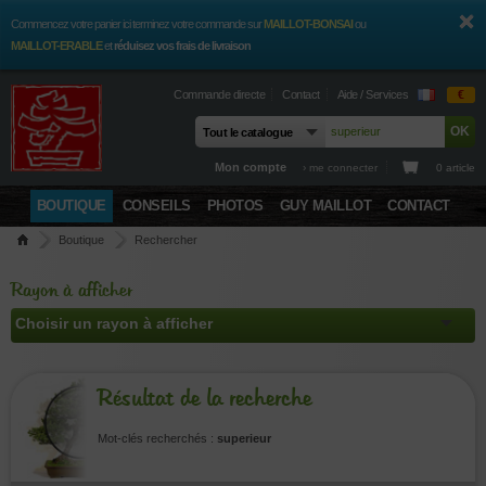
Commencez votre panier ici terminez votre commande sur
MAILLOT-BONSAI
ou
MAILLOT-ERABLE
et
réduisez vos frais de livraison
Commande directe
Contact
Aide / Services
€
Mon compte
› me connecter
0 article
BOUTIQUE
CONSEILS
PHOTOS
GUY MAILLOT
CONTACT
Boutique
Rechercher
Rayon à afficher
Résultat de la recherche
Mot-clés recherchés :
superieur