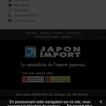
Mon panier
Newsletter
Abonnement RSS
Aide / Services
BOUTIQUE
CONSEILS
PHOTOS
GUY MAILLOT
ACTUALITÉS
LIENS
CONTACT
Le spécialiste de l'import japonais
Voir nos autres sites
facebook
Vous aimez Maillot Bonsaï, partagez sur
En poursuivant votre navigation sur ce site, vous
X
Conditions générales de vente
-
Mentions légales
- Déclaration CNIL N°1094366 -