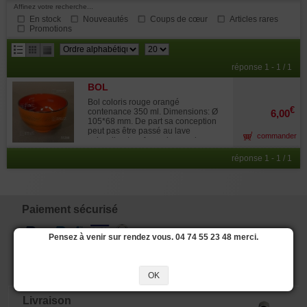
Affinez votre recherche...
En stock
Nouveautés
Coups de cœur
Articles rares
Promotions
résultats
réponse 1 - 1 / 1
par
BOL
page
Bol coloris rouge orangé
€
contenance 350 ml. Dimensions: Ø
6,00
105*68 mm. De part sa conception
peut pas être passé au lave
commander
vaisselle et au four micro ondes.
Résiste a un etempérature de -20 a
réponse 1 - 1 / 1
+110 ° permet ainsi de réchauffer les
liquides au four micro ondes.
Paiement sécurisé
Pensez à venir sur rendez vous. 04 74 55 23 48 merci.
OK
Livraison