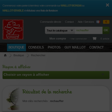
Commencez votre panier ici terminez votre commande sur
MAILLOT-BONSAI
ou
MAILLOT-ERABLE
et
réduisez vos frais de livraison
Commande directe
Contact
Aide / Services
€
Mon compte
› me connecter
0 article
BOUTIQUE
CONSEILS
PHOTOS
GUY MAILLOT
CONTACT
Boutique
Rechercher
Rayon à afficher
Résultat de la recherche
Mot-clés recherchés :
rechauffer