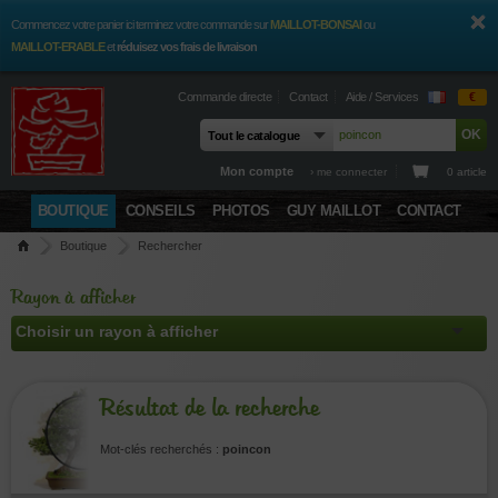
Commencez votre panier ici terminez votre commande sur
MAILLOT-BONSAI
ou
MAILLOT-ERABLE
et
réduisez vos frais de livraison
Commande directe
Contact
Aide / Services
€
Mon compte
› me connecter
0 article
BOUTIQUE
CONSEILS
PHOTOS
GUY MAILLOT
CONTACT
Boutique
Rechercher
Rayon à afficher
Résultat de la recherche
Mot-clés recherchés :
poincon