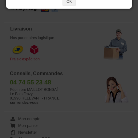
OK
Livraison
Nos partenaires logistique :
Frais d'expédition
Conseils, Commandes
04 74 55 23 48
Pépinière MAILLOT-BONSAÏ
Le Bois Frazy
01990 RELEVANT - FRANCE
sur rendez-vous
Mon compte
Mon panier
Newsletter