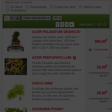
Affinez votre recherche...
En stock
Nouveautés
Coups de cœur
Articles rares
Promotions
résultats
1
2
3
►
réponses 1 - 20 / 41
par
ACER PALMATUM DESHOJO
page
24070253
Hauteur de l'arbre seul : 600 mm ?
€
Largeur des branches : 450 mm
860,00
Poterie émaillée coloris jaune pâle :
400 × 320 × 100 mm Érable
commander
japonais de style Moyogi, aux
plateaux parfaitement formés. Tronc
ACER PENTAPHYLLUM
à pa
de 40 mm de diamètre, nebari de 40
× 50 mm. Issu de marcottage aérien,
Feuille lineaires aux folioles
ce bonsaï ne présente ni fortes
€
linéaires vertes au printemps et
26,50
marques de ligature, ni traces de
durant l'été elles deviendront jaunes
greffe, ni plaies de taille importantes.
momentanément
puis rouge feu avec l'arrivée de
Son feuillage caduc offre un
épuisé
l'automne.Espèce extrêmement rare
remarquable dégradé saisonnier :
en culture et pratiquement éteinte a
rouge vermillon lumineux au
CHIYO HIME
à pa
l'état spontané.Résistance au froid
printemps, vert vif en été, puis
en pleine terre de -6 a -8 degré en
Feuillage de printemps gaufré vert
éclatantes nuances jaunes et
situation abritée du vent froid. Notez
€
tendre aux pointes légèrement
26,50
orangées à l'automne. Rempoté en
que cette espèce débourre
brunes, en été vert, en automne
mars 2025 dans un substrat
tardivement. Prime a Courson en
momentanément
teintes oranges puis jaunes.
d'akadama. Photographié en juillet
octobre 2011. Certificat botanique.
épuisé
2025. Support en bois non inclus.
Avez vous cet ouvrage?
COONARA PYGMY
à pa