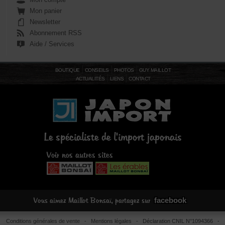
Mon panier
Newsletter
Abonnement RSS
Aide / Services
BOUTIQUE
CONSEILS
PHOTOS
GUY MAILLOT
ACTUALITÉS
LIENS
CONTACT
Le spécialiste de l'import japonais
Voir nos autres sites
facebook
Vous aimez Maillot Bonsaï, partagez sur
Conditions générales de vente
-
Mentions légales
- Déclaration CNIL N°1094366 -