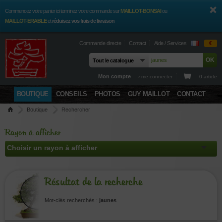
Commencez votre panier ici terminez votre commande sur
MAILLOT-BONSAI
ou
MAILLOT-ERABLE
et
réduisez vos frais de livraison
Commande directe
Contact
Aide / Services
€
Mon compte
› me connecter
0 article
BOUTIQUE
CONSEILS
PHOTOS
GUY MAILLOT
CONTACT
Boutique
Rechercher
Rayon à afficher
Résultat de la recherche
Mot-clés recherchés :
jaunes