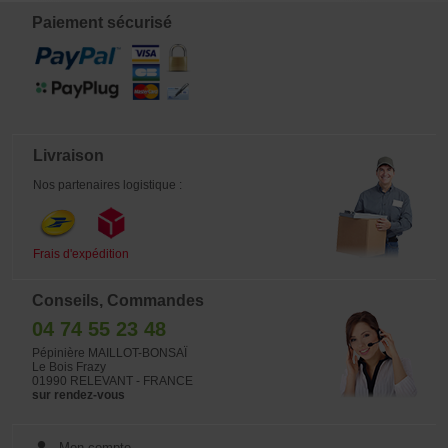
motif au centre de la feuille varie en
taille sur la feuille et en coloration,
Paiement sécurisé
du plus bel effet. Gros rhizome livré
en conteneur plastique de 1 litre.
Livraison
Nos partenaires logistique :
Frais d'expédition
Conseils, Commandes
04 74 55 23 48
Pépinière MAILLOT-BONSAÏ
Le Bois Frazy
01990 RELEVANT - FRANCE
sur rendez-vous
Mon compte