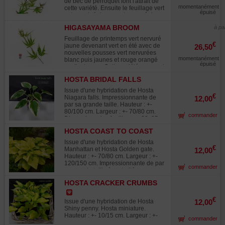
de bec de perroquet font l'attrait de
aucunes blessures de fils ou de
et l'éclat de ses fruits jaunes. Mode
momentanément
cette variété. Ensuite le feuillage vert
fortes plaies de tailles. Vendu sans
épuisé
d'emploi inclus dans le sachet. La
est marginé de rose et nervuré de
tablette. Photographié en février
croissance rapide de cette espèce
jaune crême. A maturité les feuilles
2025. tablette non comprise.
vous permet de former de gros
HIGASAYAMA BROOM
à pa
deviennent vertes et en automne se
sujets en peu de temps. Il est
parent de colorations jaunes
Feuillage de printemps vert nervuré
indispensable de choisir le style
orangées rouges.
€
jaune devenant vert en été avec de
26,50
d'arbre dès la fin de la première
nouvelles pousses vert nervurées
année de culture. Récolte novembre
momentanément
blanc puis jaunes et rouge orangé
2025.
épuisé
sur l'automne. Cette variété a un port
plus globulaire et compact que
HOSTA BRIDAL FALLS
l'higasa yama type.
Issue d'une hybridation de Hosta
€
Niagara falls. Impressionnante de
12,00
par sa grande taille. Hauteur : +-
80/100 cm. Largeur : +- 70/80 cm.
commander
Dimensions des feuilles : +- 38x25
cm Les feuilles sont larges, ovales et
HOSTA COAST TO COAST
leurs bordures sont fortement
ondulées. Vertes foncées au coeur
Issue d'une hybridation de Hosta
et avec des bordures jaunes qui
€
Manhattan et Hosta Golden gate.
12,00
prennent un ton blanc crème en été.
Hauteur : +- 70/80 cm. Largeur : +-
Fleurs bleu-violet de taille moyenne
120/150 cm. Impressionnante de par
commander
en été. Gros rhizome livré en
sa grande taille à maturité.
conteneur plastique de 1 litre.
Dimensions des feuilles : +- 33x25
HOSTA CRACKER CRUMBS
cm. Les feuilles sont jaunes, en
forme de coeur, et leurs bordures
sont ondulées. La couleur de la
€
Issue d'une hybridation de Hosta
12,00
feuille devient jaune doré au fur et à
Shiny penny. Hosta miniature.
mesure que la saison avance, du
Hauteur : +- 10/15 cm. Largeur : +-
commander
plus bel effet. Les fleurs sont de
20/30 cm. Dimensions des feuilles :