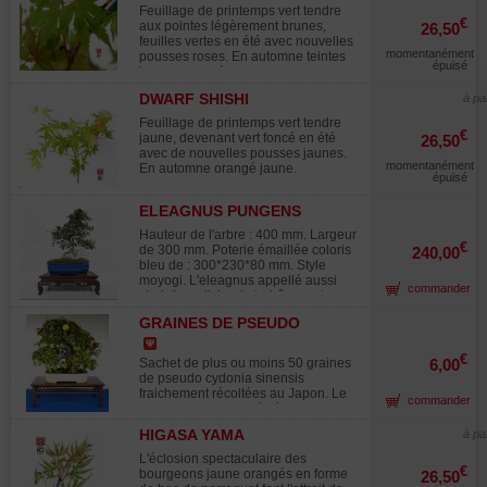
Feuillage de printemps vert tendre
€
aux pointes légèrement brunes,
26,50
feuilles vertes en été avec nouvelles
momentanément
pousses roses. En automne teintes
épuisé
jaunes orangées.
DWARF SHISHI
à pa
Feuillage de printemps vert tendre
€
jaune, devenant vert foncé en été
26,50
avec de nouvelles pousses jaunes.
momentanément
En automne orangé jaune.
épuisé
ELEAGNUS PUNGENS
MACULATA AUREA 12020258
Hauteur de l'arbre : 400 mm. Largeur
€
de 300 mm. Poterie émaillée coloris
240,00
bleu de : 300*230*80 mm. Style
moyogi. L'eleagnus appellé aussi
commander
chalef ou olivier de bohême est un
arbuste à feuillage persistant vert
GRAINES DE PSEUDO
panaché de marbrures jaunes, ovale
CYDONIA SINENSIS
au revers argenté. Les nouvelles
pousses sont de couleur cuivre et s
€
Sachet de plus ou moins 50 graines
6,00
es fleurs parfumées sont petites d'un
de pseudo cydonia sinensis
coloris jaune cireux. Elles laisseront
fraichement récoltées au Japon. Le
commander
place à des fruits de la forme d'une
cognassier est apprécié des
olive brun rougeâtre de 8/ a 12 mm
professionnels et amateurs japonais
en fin de saison. Sujet âgé de plus
HIGASA YAMA
à pa
pour son feuillage rosé au printemps
de 10 ans, issu de bouture avec ses
qui devient d'un vert vif en été et
L'éclosion spectaculaire des
plateaux formés. Demande
rouge orangé feu en automne, mais
€
bourgeons jaune orangés en forme
26,50
absolument du plein soleil. Sans
aussi pour la beauté de son écorce