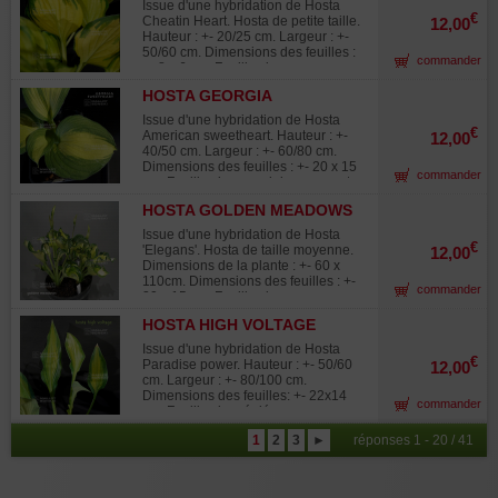
bordures jaunes/vertes claires qui se
Issue d'une hybridation de Hosta
mélangent avec les couleurs du
€
Cheatin Heart. Hosta de petite taille.
12,00
centre de la feuille, très bel effet.
Hauteur : +- 20/25 cm. Largeur : +-
Fleurs couleur bleu lavande en été.
50/60 cm. Dimensions des feuilles :
commander
Gros rhizome livré en conteneur
+- 8 x 6 cm. Feuilles jaunes
plastique de 1 litre.
brillantes au centre et avec des
HOSTA GEORGIA
bordures vertes. Fleurs couleur
SWEETHEART
lavande en Juillet. Gros rhizome
Issue d'une hybridation de Hosta
livré en conteneur plastique de 1
€
American sweetheart. Hauteur : +-
12,00
litre.
40/50 cm. Largeur : +- 60/80 cm.
Dimensions des feuilles : +- 20 x 15
commander
cm. Feuilles jaunes claires au centre
et vert intense sur les bords. Le
HOSTA GOLDEN MEADOWS
coeur de la feuille prend la couleur
blanc crème en deuxième partie
Issue d'une hybridation de Hosta
d'été. Fleurs de couleur lavande en
€
'Elegans'. Hosta de taille moyenne.
12,00
été. Gros rhizome livré en conteneur
Dimensions de la plante : +- 60 x
plastique de 1 litre.
110cm. Dimensions des feuilles : +-
commander
20 x 15 cm. Feuilles jaunes
brillantes au centre et avec des
HOSTA HIGH VOLTAGE
bordures vertes. Fleurs couleur
blanche en juin-juillet. Gros rhizome
Issue d'une hybridation de Hosta
livré en conteneur plastique de 1
€
Paradise power. Hauteur : +- 50/60
12,00
litre.
cm. Largeur : +- 80/100 cm.
Dimensions des feuilles: +- 22x14
commander
cm. Feuilles lancéolées
vertes/jaunes au coeur et verte
1
2
3
►
réponses 1 - 20 / 41
foncées sur les bordures,
légèrement ondulées. Le vert des
feuilles se fonce au fil de la saison.
Fleurs couleur lavande en été. Le