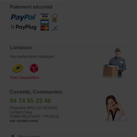
pépinières de bonsaï les plus
en été. Très bonne conicité de tronc
renommées du Japon Mr Ishiguro de
pas de fortes plaies de tailles ou de
Paiement sécurisé
kawasaki. Vendu sans tablette.
traces de fils, très belle base
Photo de janvier 2026.
racinaire. Origine Pépinière de
Maitre Murakawa. Rempoté en terre
akadama en mars 2024. Vendu sans
tablette. Photo de janvier 2026.
Livraison
Nos partenaires logistique :
Frais d'expédition
Conseils, Commandes
04 74 55 23 48
Pépinière MAILLOT-BONSAÏ
Le Bois Frazy
01990 RELEVANT - FRANCE
sur rendez-vous
Mon compte