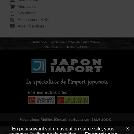
Mon panier
Newsletter
Abonnement RSS
Aide / Services
BOUTIQUE
CONSEILS
PHOTOS
GUY MAILLOT
ACTUALITÉS
LIENS
CONTACT
Le spécialiste de l'import japonais
Voir nos autres sites
facebook
Vous aimez Maillot Bonsaï, partagez sur
En poursuivant votre navigation sur ce site, vous
X
Conditions générales de vente
-
Mentions légales
- Déclaration CNIL N°1094366 -