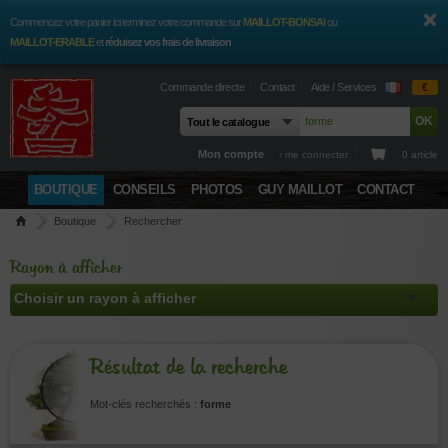
Commencez votre panier ici terminez votre commande sur
MAILLOT-BONSAI
ou
MAILLOT-ERABLE
et
réduisez vos frais de livraison
Commande directe
Contact
Aide / Services
€
Mon compte
› me connecter
0 article
BOUTIQUE
CONSEILS
PHOTOS
GUY MAILLOT
CONTACT
Boutique
Rechercher
Rayon à afficher
Résultat de la recherche
Mot-clés recherchés :
forme