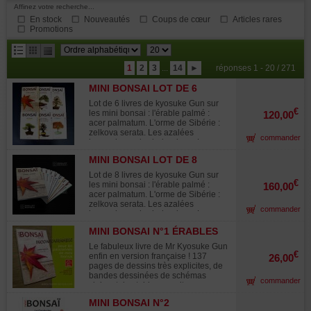
Affinez votre recherche...
En stock
Nouveautés
Coups de cœur
Articles rares
Promotions
résultats
1
2
3
...
14
►
réponses 1 - 20 / 271
par
MINI BONSAI LOT DE 6
page
LIVRES.
Lot de 6 livres de kyosuke Gun sur
€
les mini bonsai : l'érable palmé :
120,00
acer palmatum. L'orme de Sibérie :
zelkova serata. Les azalées
commander
japonaises : rhododendron . Le
genévrier : juniperus chinensis. Le
MINI BONSAI LOT DE 8
pommier et le houx : malus et ilex Le
LIVRES.
pin noir : pinus thunbergii. Version
Lot de 8 livres de kyosuke Gun sur
française ! Chaque ouvrage contient
€
les mini bonsai : l'érable palmé :
160,00
138 pages de dessins très explicites,
acer palmatum. L'orme de Sibérie :
de bandes dessinées de schémas
zelkova serata. Les azalées
commander
clairs et de tableaux culturaux. Ils
japonaises : rhododendron . Le
vous permettront de suivre
genévrier : juniperus chinensis. Le
l'évolution de vos bonsaïs au fil des
MINI BONSAI N°1 ÉRABLES
pommier et le houx : malus et ilex Le
mois. Tous les modes de
PALMÉS K GUN
pin noir : pinus thunbergii. L'érable
Le fabuleux livre de Mr Kyosuke Gun
multiplication et de mise en forme
de burger :acer buergerianum Le
€
enfin en version française ! 137
26,00
dans différents styles pour former au
genévrier rigide : juniperus rigida
pages de dessins très explicites, de
mieux vos mini bonsaïs. Un ouvrage
Version française ! Chaque ouvrage
bandes dessinées de schémas
japonais traduit et corrigé par un
commander
contient 138 pages de dessins très
clairs et des tableaux culturaux vous
professionnel français du bonsaï.
explicites, de bandes dessinées de
permettront de suivre l'évolution de
Soit plus de 800 pages de lecture.
schémas clairs et de tableaux
MINI BONSAI N°2
vos acer palmatum au fil des
Format : 170*250 mm. Cet ouvrage