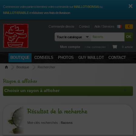
Commencez votre panier ici terminez votre commande sur
MAILLOT-BONSAI
ou
MAILLOT-ERABLE
et
réduisez vos frais de livraison
Commande directe
Contact
Aide / Services
€
Mon compte
› me connecter
0 article
BOUTIQUE
CONSEILS
PHOTOS
GUY MAILLOT
CONTACT
Boutique
Rechercher
Rayon à afficher
Résultat de la recherche
Mot-clés recherchés :
flacons