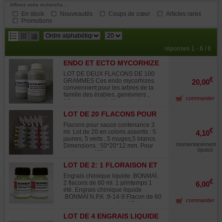
Affinez votre recherche...
En stock
Nouveautés
Coups de cœur
Articles rares
Promotions
résultats
réponses 1 - 6 / 6
par
ENDO ET ECTO MYCORHIZE
page
LOT DE 2 FLACONS
LOT DE DEUX FLACONS DE 100
€
GRAMMES Ces endo mycorhizes
20,00
conviennent pour les arbres de la
famille des érables, genévriers ,
commander
frênes, ormes , fruitiers et arbres
tropicaux. Flacon de +- 100 Gr.
LOT DE 20 FLACONS POUR
Fortement recommandé lors de
SAUCE
prélèvements yamadori. Sous forme
Flacons pour sauce contenance 3
de sable à mélanger lors du
€
ml. Lot de 20 en coloris assortis : 5
4,10
rempotage à raison de 1 à 3
jaunes, 5 verts , 5 rouges,5 blancs.
bouchons par arbre au contact des
momentanément
Dimensions : 50*20*12 mm. Pour
racines. Pour vos bonsaïs lors des
épuisé
mettre vos différentes sauces, sauce
rempotages, pour les arbres avec
soja, sauce salade etc. Température
des difficultés de croissance suite à
LOT DE 2: 1 FLORAISON ET
minima - 20° et maxima 80 °.
des problèmes racinaires .
1 PRINTEMPS ÉTÉ
Engrais chimique liquide :BONMAÏ.
(traitements, excès d'eau, pourriture
€
2 flacons de 60 ml. 1 printemps 1
6,00
des racines , lavage racinaire). Ces
été. Engrais chimique liquide
ecto mycorhizes conviennent pour
:BONMAÏ N.P.K :9-14-9 Flacon de 60
les arbres de la famille des pins,
commander
ml en arrosage tous les 15 jours de
cèdres, mélèzes, épicéas,
mai à septembre. N.P.K :6-9-6
charmes,hêtres,chênes.
LOT DE 4 ENGRAIS LIQUIDE
Flacon de 60 ml . A diluer dans de