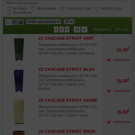
Affinez votre recherche...
En stock
Nouveautés
Coups de cœur
Articles rares
Promotions
résultats
1
2
3
...
14
►
réponses 1 - 20 / 262
par
21 CASCADE ETROIT VERT
page
Dimensions extérieures: 65*65*145
€
mm. Dimensions intérieures:
15,00
50*50*135 mm. Coloris: vert foncé.
commander
22 CASCADE ETROIT BLEU
MARINE
Dimensions extérieures: 65*65*145
€
mm. Dimensions intérieures:
15,00
50*50*135 mm. Coloris: bleu
marine.
commander
23 CASCADE ETROIT IVOIRE
Dimensions extérieures: 65*65*145
€
mm. Dimensions intérieures:
15,00
50*50*135 mm. Coloris: ivoire.
commander
24 CASCADE ETROIT BRUN