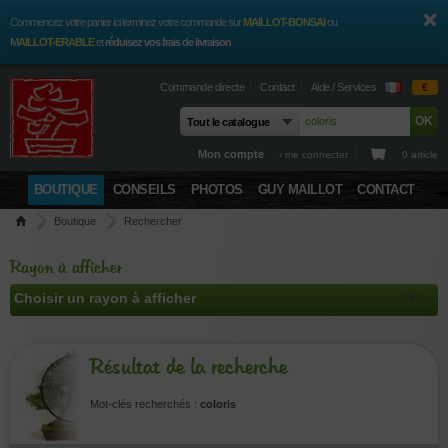
Commencez votre panier ici terminez votre commande sur
MAILLOT-BONSAI
ou
MAILLOT-ERABLE
et
réduisez vos frais de livraison
Commande directe
Contact
Aide / Services
€
Mon compte
› me connecter
0 article
BOUTIQUE
CONSEILS
PHOTOS
GUY MAILLOT
CONTACT
Boutique
Rechercher
Rayon à afficher
Résultat de la recherche
Mot-clés recherchés :
coloris