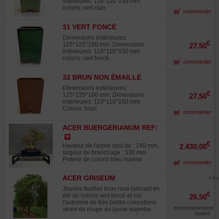
intérieures: 110*110*150 mm.
coloris: vert clair.
commander
31 VERT FONCÉ
Dimensions extérieures:
€
125*125*180 mm. Dimensions
27,50
intérieures: 110*110*150 mm.
coloris: vert foncé.
commander
32 BRUN NON ÉMAILLÉ
Dimensions extérieures:
€
125*125*180 mm. Dimensions
27,50
intérieures: 110*110*150 mm.
Coloris: brun
commander
ACER BUERGERIANUM REF:
18080233
€
Hauteur de l'arbre seul de : 240 mm,
2.430,00
largeur de branchage : 330 mm.
Poterie de coloris bleu marine
commander
émaillée japonaise de Tokoname de
qualité signée, de : 250*190*55 mm.
ACER GRISEUM
à pa
Style moyogi. Tronc de 120 mm de
diamètre, neabari de 210 mm.
Jeunes feuilles brun rose laissant en
Plateaux formés et ramifiés sans
€
été un coloris vert foncé et sur
26,50
fortes plaies de tailles ou fortes
l'automne de très belles colorations
blessures de fils. Pour collectionneur
momentanément
virant du rouge au jaune superbe
épuisé
averti. Superbe sujet issu des
contraste avec son écorce. Cette