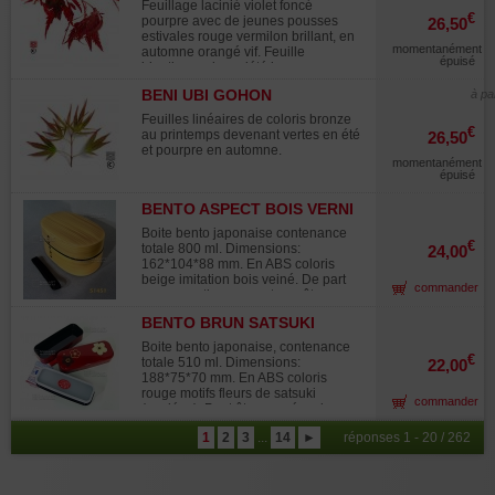
jardin. Sculpture de jeune enfant les
Feuillage lacinié violet foncé
mains jointes, expression évoquant
€
pourpre avec de jeunes pousses
26,50
l'innocence et symbolisant la
estivales rouge vermilon brillant, en
sérénité apportée par la prière. Nos
momentanément
automne orangé vif. Feuille
éléments de jardin (bassins,
épuisé
identique a la variété hagoromo
lanternes en granite, pierres et pas
mais en coloris pourpre. Splendide
japonais) sont généralement stocké
BENI UBI GOHON
à pa
avec ses teintes pourpres et ses
en extérieur. En effet la patine et
rameaux érigés, bonne croissance
Feuilles linéaires de coloris bronze
l'aspect ancien ainsi obtenu (lichens
homogéne rare en culture pour
€
au printemps devenant vertes en été
26,50
et mousses) apportent un caractère
amateur. Introduit en Europe par Guy
et pourpre en automne.
supplémentaire d'authenticité
Maillot.
momentanément
généralement très apprécié dans
épuisé
l'art du jardin japonais classique.
BENTO ASPECT BOIS VERNI
51451-3
Boite bento japonaise contenance
€
totale 800 ml. Dimensions:
24,00
162*104*88 mm. En ABS coloris
beige imitation bois veiné. De part
commander
sa conception ne peut pas être
passée au lave vaisselle ni au four
BENTO BRUN SATSUKI
micro ondes. 1 compartiment de 340
50419-4
ml. avec son couvercle intérieur et
Boite bento japonaise, contenance
un casier amovible et 1
€
totale 510 ml. Dimensions:
22,00
compartiment de 460 ml. Elastique
188*75*70 mm. En ABS coloris
de maintien fourni.
rouge motifs fleurs de satsuki
commander
(azalées). Peut être passé au lave
vaisselle et au four micro ondes. 1
1
2
3
...
14
►
réponses 1 - 20 / 262
compartiments de 210 ml. avec son
couvercle étanche intérieur et 1
compartiment de 300 ml. Elastique
de maintien fourni.