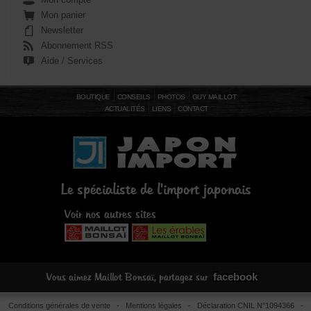
Mon panier
Newsletter
Abonnement RSS
Aide / Services
BOUTIQUE
CONSEILS
PHOTOS
GUY MAILLOT
ACTUALITÉS
LIENS
CONTACT
Le spécialiste de l'import japonais
Voir nos autres sites
facebook
Vous aimez Maillot Bonsaï, partagez sur
Conditions générales de vente
-
Mentions légales
- Déclaration CNIL N°1094366 -