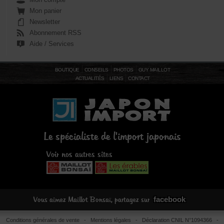
Mon panier
Newsletter
Abonnement RSS
Aide / Services
BOUTIQUE
CONSEILS
PHOTOS
GUY MAILLOT
ACTUALITÉS
LIENS
CONTACT
Le spécialiste de l'import japonais
Voir nos autres sites
facebook
Vous aimez Maillot Bonsaï, partagez sur
Conditions générales de vente
-
Mentions légales
- Déclaration CNIL N°1094366 -