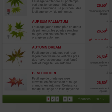
Exposition : mi-ombre à ensoleillée
Feuillage vert tendre au printemps,
€
(éviter les expositions brûlantes) Sol
vert plus foncé durant l'été puis
26,50
: frais, bien drainé, légèrement acide
jaune à l'automne. Le plus beau des
momentanément
à neutre Rusticité : excellente
feuillage vert vif de printemps,
épuisé
(jusqu'à -20°C) Utilisation : jardin
souvent utilisé en association avec
ornemental, bonsaï, collection
"bi hoo" sango kaki edisburry" ou
AUREUM PALMATUM
à pa
botanique. Appellé en japonais
"beni kawa". Le bois est également
"megusuri kaede"
d'un vert clair sur les jeunes
Feuillage jaune citron pâle en début
branches durant la période
€
de printemps, les pointes sont brun
26,50
hivernale.
rouges, vert clair en été et rouge
orangé en automne.
commander
AUTUMN DREAM
à pa
Feuillage de printemps vert rosé
€
légérement veiné de vert clair près
26,50
des nervures devenant vert foncé
momentanément
l'été et rouge feu en automne.
épuisé
BENI CHIDORI
à pa
Feuillage de printemps rose
€
crevette, en été vert clair et rouge
26,50
cramoisi en automne. Croissance
momentanément
rapide, feuillage de taille moyenne
épuisé
parfaitement adapté pour la
formation de bonsai. Les plantes en
1
2
3
...
9
►
réponses 1 - 20 / 179
pot de 1.5 litre mesurent de 25 a 35
cm de hauteur. Les plantes en pot de
3 litres environ 40 centimètres.