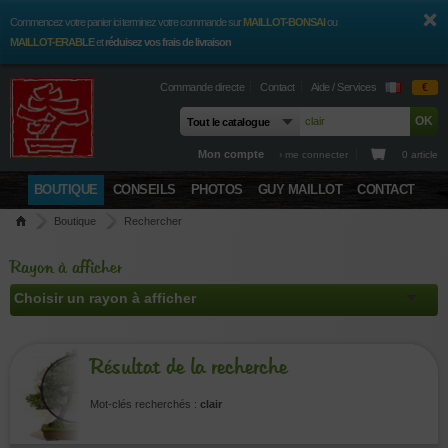
Commencez votre panier ici terminez votre commande sur
MAILLOT-BONSAI
ou
MAILLOT-ERABLE
et
réduisez vos frais de livraison
Commande directe
Contact
Aide / Services
€
Mon compte
› me connecter
0 article
BOUTIQUE
CONSEILS
PHOTOS
GUY MAILLOT
CONTACT
Boutique
Rechercher
Rayon à afficher
Résultat de la recherche
Mot-clés recherchés :
clair