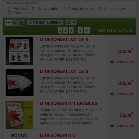
Affinez votre recherche...
En stock
Nouveautés
Coups de cœur
Articles rares
Promotions
résultats
1
2
3
...
9
►
réponses 1 - 20 / 179
par
MINI BONSAI LOT DE 6
page
LIVRES.
Lot de 6 livres de kyosuke Gun sur
€
les mini bonsai : l'érable palmé :
120,00
acer palmatum. L'orme de Sibérie :
zelkova serata. Les azalées
commander
japonaises : rhododendron . Le
genévrier : juniperus chinensis. Le
MINI BONSAI LOT DE 8
pommier et le houx : malus et ilex Le
LIVRES.
pin noir : pinus thunbergii. Version
Lot de 8 livres de kyosuke Gun sur
française ! Chaque ouvrage contient
€
les mini bonsai : l'érable palmé :
160,00
138 pages de dessins très explicites,
acer palmatum. L'orme de Sibérie :
de bandes dessinées de schémas
zelkova serata. Les azalées
commander
clairs et de tableaux culturaux. Ils
japonaises : rhododendron . Le
vous permettront de suivre
genévrier : juniperus chinensis. Le
l'évolution de vos bonsaïs au fil des
MINI BONSAI N°1 ÉRABLES
pommier et le houx : malus et ilex Le
mois. Tous les modes de
PALMÉS K GUN
pin noir : pinus thunbergii. L'érable
Le fabuleux livre de Mr Kyosuke Gun
multiplication et de mise en forme
de burger :acer buergerianum Le
€
enfin en version française ! 137
26,00
dans différents styles pour former au
genévrier rigide : juniperus rigida
pages de dessins très explicites, de
mieux vos mini bonsaïs. Un ouvrage
Version française ! Chaque ouvrage
bandes dessinées de schémas
japonais traduit et corrigé par un
commander
contient 138 pages de dessins très
clairs et des tableaux culturaux vous
professionnel français du bonsaï.
explicites, de bandes dessinées de
permettront de suivre l'évolution de
Soit plus de 800 pages de lecture.
schémas clairs et de tableaux
MINI BONSAI N°2
vos acer palmatum au fil des
Format : 170*250 mm. Cet ouvrage