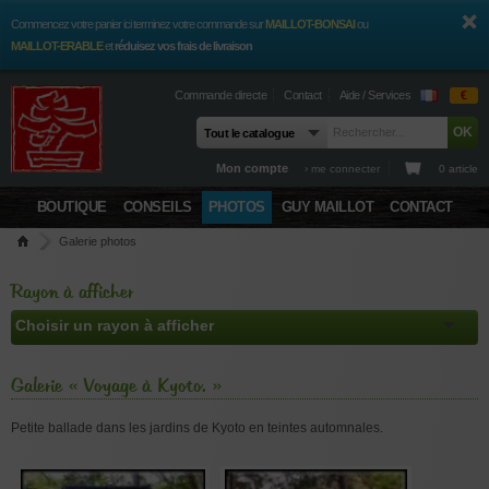
Commencez votre panier ici terminez votre commande sur
MAILLOT-BONSAI
ou
MAILLOT-ERABLE
et
réduisez vos frais de livraison
Commande directe
Contact
Aide / Services
€
Mon compte
› me connecter
0 article
BOUTIQUE
CONSEILS
PHOTOS
GUY MAILLOT
CONTACT
Galerie photos
Rayon à afficher
Galerie « Voyage à Kyoto. »
Petite ballade dans les jardins de Kyoto en teintes automnales.