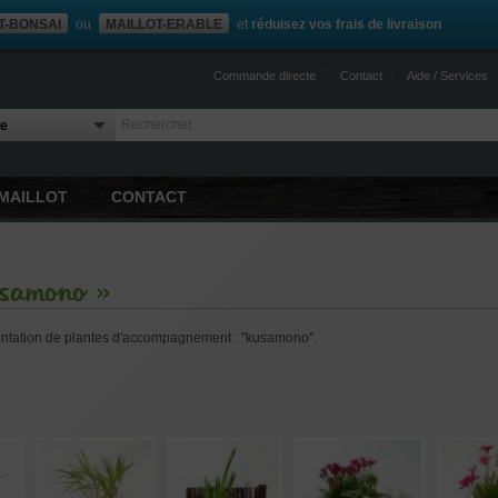
T-BONSAI
ou
MAILLOT-ERABLE
et
réduisez vos frais de livraison
Commande directe
Contact
Aide / Services
MAILLOT
CONTACT
usamono »
ntation de plantes d'accompagnement : "kusamono".