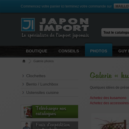
Commencez votre panier ici terminez votre commande sur
MAILLO
Le spécialiste de l'import japonais
BOUTIQUE
CONSEILS
PHOTOS
GUY 
Galerie photos
Galerie « k
Clochettes
Bento / Lunchbox
Quelques idées de prése
Ustensiles cuisine
Achetez des kusamono
Achetez des accessoires
Télécharger nos
catalogues
Frais d'expédition