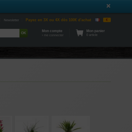
Payez en 3X ou 4X dès 100€ d'achat
€
Newsletter
Mon compte
Mon panier
0 article
› me connecter