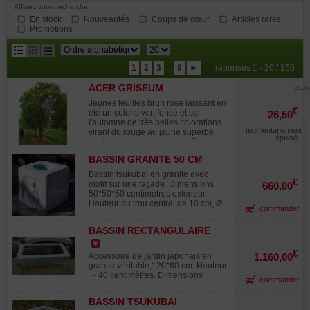
Affinez votre recherche...
En stock
Nouveautés
Coups de cœur
Articles rares
Promotions
résultats
1
2
3
...
8
►
réponses 1 - 20 / 150
par
ACER GRISEUM
page
à pa
Jeunes feuilles brun rose laissant en
€
été un coloris vert foncé et sur
26,50
l'automne de très belles colorations
momentanément
virant du rouge au jaune superbe
épuisé
contraste avec son écorce. Cette
espèce à une écorce qui se détache
BASSIN GRANITE 50 CM
en plaque aspect splendide très
SHINOBUTSU SHOZUBACHI
recherché des amateurs pour son
Bassin tsukubai en granite avec
aspect brun cuivré brillant. D'ou son
€
motif sur une façade. Dimensions
660,00
nom commun érable cannelle.
50*50*50 centimètres extérieur.
Espèce très rustique a croissance
Hauteur du trou central de 10 cm, Ø
commander
lente.
intérieur 26 cm. Poids 230 kilos. Ce
modèle avec son trou central
BASSIN RECTANGULAIRE
retenant l'eau est un des éléments
GRANITE 11903
composant le tsukubai il se nomme
shozubachi. Souvent surmonté d'un
€
Accessoire de jardin japonais en
1.160,00
bec verseur en bambou déversant
granite véritable,120*60 cm. Hauteur
de l'eau qui ruisselle par
+- 40 centimètres. Dimensions
commander
débordement dans un système
intérieures : 100*40 hauteur 30 cm.
simple de circuit fermé. Nos
Poids 160 kilos+- Nos éléments de
éléments de jardin (bassins,
BASSIN TSUKUBAI
jardin (bassins, lanternes en granite,