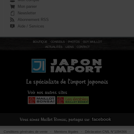
Mon panier
Newsletter
Abonnement RSS
Aide / Services
BOUTIQUE
CONSEILS
PHOTOS
GUY MAILLOT
ACTUALITÉS
LIENS
CONTACT
Le spécialiste de l'import japonais
Voir nos autres sites
facebook
Vous aimez Maillot Bonsaï, partagez sur
Conditions générales de vente
-
Mentions légales
- Déclaration CNIL N°1094366 -