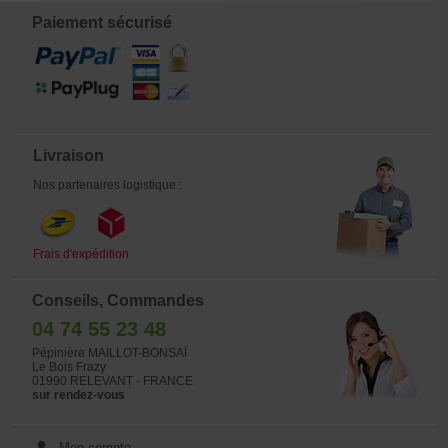
japonais) sont généralement stocké
en extérieur. En effet la patine et
Paiement sécurisé
l'aspect ancien ainsi obtenu (lichens
et mousses) apportent un caractère
supplémentaire d'authenticité
généralement très apprécié dans
l'art du jardin japonais classique.
Livraison
Nos partenaires logistique :
Frais d'expédition
Conseils, Commandes
04 74 55 23 48
Pépinière MAILLOT-BONSAÏ
Le Bois Frazy
01990 RELEVANT - FRANCE
sur rendez-vous
Mon compte