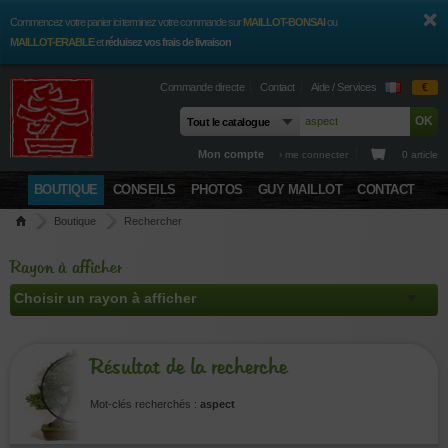
Commencez votre panier ici terminez votre commande sur
MAILLOT-BONSAI
ou
MAILLOT-ERABLE
et
réduisez vos frais de livraison
Commande directe
Contact
Aide / Services
€
Mon compte
› me connecter
0 article
BOUTIQUE
CONSEILS
PHOTOS
GUY MAILLOT
CONTACT
Boutique
Rechercher
Rayon à afficher
Résultat de la recherche
Mot-clés recherchés :
aspect