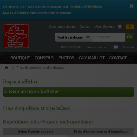
Commencez votre panier ici terminez votre commande sur
MAILLOT-BONSAI
ou
MAILLOT-ERABLE
et
réduisez vos frais de livraison
Commande directe
Contact
Aide / Services
€
Mon compte
› me connecter
0 article
BOUTIQUE
CONSEILS
PHOTOS
GUY MAILLOT
CONTACT
Frais d'expédition et d'emballage
Rayon à afficher
Frais d'expédition et d'emballage
Expédition lettre France métropolitaine
Selon l'article expédié
Frais d'expédition et d'emballage