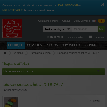
Commencez votre panier ici terminez votre commande sur
MAILLOT-BONSAI
ou
MAILLOT-ERABLE
et
réduisez vos frais de livraison
Commande directe
Contact
Aide / Services
€
Mon compte
› me connecter
0 article
BOUTIQUE
CONSEILS
PHOTOS
GUY MAILLOT
CONTACT
Boutique
Ustensiles cuisine
Découpe saucisses lot de 3 156917
Rayon à afficher
Découpe saucisses lot de 3 156917
› Ustensiles cuisine
ref. : 8978