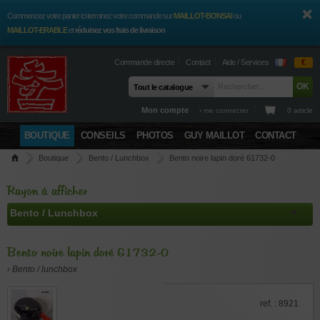
Commencez votre panier ici terminez votre commande sur
MAILLOT-BONSAI
ou
MAILLOT-ERABLE
et
réduisez vos frais de livraison
Commande directe
Contact
Aide / Services
€
Mon compte
› me connecter
0 article
BOUTIQUE
CONSEILS
PHOTOS
GUY MAILLOT
CONTACT
Boutique
Bento / Lunchbox
Bento noire lapin doré 61732-0
Rayon à afficher
Bento noire lapin doré 61732-0
› Bento / lunchbox
ref. : 8921