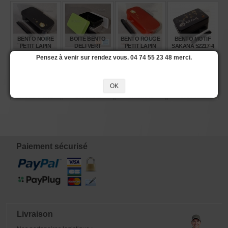
BENTO NOIRE
BOITE BENTO
BENTO ROUGE
BENTO MOTIF
PETIT LAPIN
DELI VERT
PETIT LAPIN
SAKANA 52217-4
51838-2
POMME
51839-9
Pensez à venir sur rendez vous. 04 74 55 23 48 merci.
€
€
€
€
22,00
24,25
22,00
20,90
OK
BENTO
BOITE BENTO
BOITE BENTO
BOITE BENTO
CARICATURE
ORIGINAL
ORIGINAL
ORIGINAL
50552-8
COLLECTION
COLLECTION
COLLECTION
JAUNE B133 600
ROUGE B135
ROSE B134 600ML
ML
600ML
€
€
€
€
20,00
15,00
15,00
12,00
Paiement sécurisé
Livraison