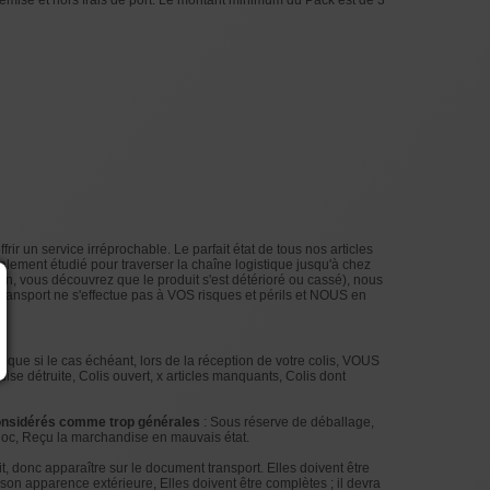
emise et hors frais de port. Le montant minimum du Pack est de 3
ir un service irréprochable. Le parfait état de tous nos articles
lement étudié pour traverser la chaîne logistique jusqu'à chez
ison, vous découvrez que le produit s'est détérioré ou cassé), nous
e transport ne s'effectue pas à VOS risques et périls et NOUS en
eu que si le cas échéant, lors de la réception de votre colis, VOUS
ise détruite, Colis ouvert, x articles manquants, Colis dont
sidérés comme trop générales
: Sous réserve de déballage,
choc, Reçu la marchandise en mauvais état.
t, donc apparaître sur le document transport. Elles doivent être
son apparence extérieure, Elles doivent être complètes ; il devra