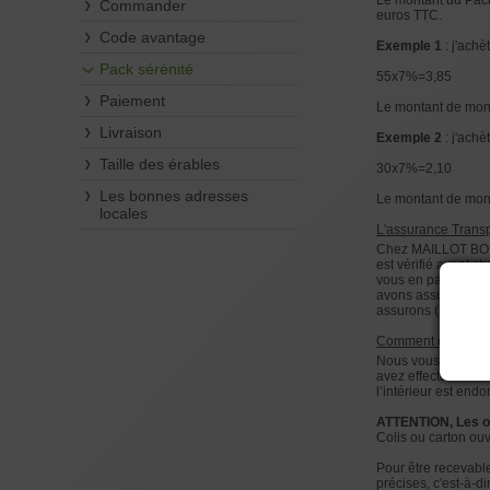
Le montant du Pack
Commander
euros TTC.
Code avantage
Exemple 1
: j'achè
Pack sérénité
55x7%=3,85
Paiement
Le montant de mon 
Livraison
Exemple 2
: j'ach
Taille des érables
30x7%=2,10
Les bonnes adresses
Le montant de mon
locales
L'assurance Transp
Chez MAILLOT BONSAI
est vérifié avant 
vous en parfait éta
avons assuré, à nos
assurons (à nos fra
Comment ça march
Nous vous rappelons
avez effectué et no
l’intérieur est end
ATTENTION, Les 
Colis ou carton ouv
Pour être recevable
précises, c'est-à-d