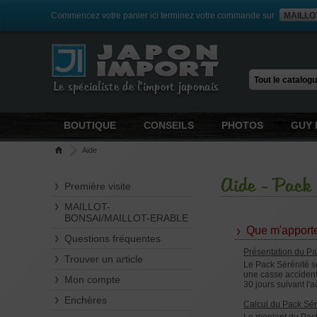
Commencez votre panier ici terminez votre commande sur
MAILLO
Le spécialiste de l'import japonais
BOUTIQUE
CONSEILS
PHOTOS
GUY 
Aide
Aide - Pack 
Première visite
MAILLOT-
BONSAI/MAILLOT-ERABLE
Que m'appor
Questions fréquentes
Présentation du Pa
Trouver un article
Le Pack Sérénité s
une casse accidente
Mon compte
30 jours suivant l'a
Enchères
Calcul du Pack Sér