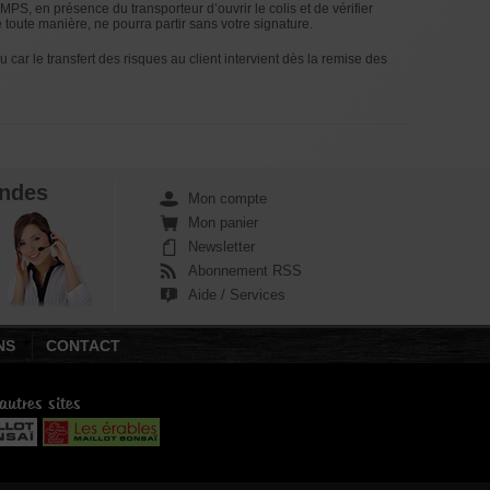
S, en présence du transporteur d’ouvrir le colis et de vérifier
oute manière, ne pourra partir sans votre signature.
eu car le transfert des risques au client intervient dès la remise des
ndes
Mon compte
Mon panier
Newsletter
Abonnement RSS
Aide / Services
NS
CONTACT
autres sites