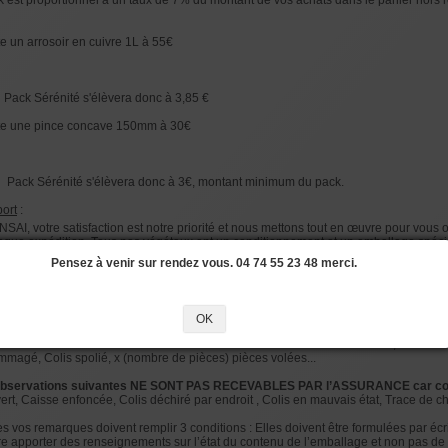
 est proportionnel à un taux de 7% du montant de vos achats dans le panier hors r
te un arrosoir en cuivre 1L à 55€
Pack Sérénité s'élèvera donc à 3,85 €
ète une pince concave 150mm à 30€
 Pack Sérénité s'élèvera donc à 3€, montant minimum du pack.
ort
:
, votre satisfaction est notre priorité et nous mettons tout en œuvre pour vous offr
chaque expédition. Tous nos végétaux ont un conditionnement et un emballage spécia
t. Si toutefois un incident se produisait pendant le transport (au moment de la livra
Pensez à venir sur rendez vous. 04 74 55 23 48 merci.
 frais, les produits contre la casse. Contrairement à la plupart de nos confrères, l
is) la responsabilité en cas d'incident.
e ?
OK
, pour votre satisfaction, que la garantie contre la casse et le vol ne peut avoir li
té les observations nécessaires sur le bordereau du livreur : Colis écrasé, marchand
ommagé, Colis spolié, x (nombre de pièces) pièces volées...
observations suivantes NE SONT PAS RECEVABLES PAR l’ASSURANCE car con
ert, Caisse enfoncée, Colis déchiré par endroit , Colis en mauvais état, Trace de 
s vos remarques doivent remplir 3 conditions : Elles doivent être formulées par écri
ire apporter des renseignements sur l’état du contenu de l’emballage et non pas de 