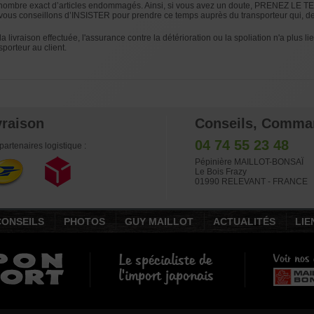
e nombre exact d’articles endommagés. Ainsi, si vous avez un doute, PRENEZ LE TEMP
ous conseillons d’INSISTER pour prendre ce temps auprès du transporteur qui, de t
 la livraison effectuée, l'assurance contre la détérioration ou la spoliation n'a plus li
sporteur au client.
vraison
Conseils, Comma
04 74 55 23 48
partenaires logistique :
Pépinière MAILLOT-BONSAÏ
Le Bois Frazy
01990 RELEVANT - FRANCE
CONSEILS
PHOTOS
GUY MAILLOT
ACTUALITÉS
LIE
Le spécialiste de
Voir nos 
l'import japonais