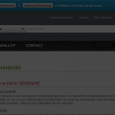
T-BONSAI
ou
MAILLOT-ERABLE
et
réduisez vos frais de livraison
Commande directe
Contact
Aide / Services
MAILLOT
CONTACT
sérénité
te le PACK SÉRÉNITÉ
ck Sérénité
:
e résume à une assurance complémentaire qui vous garantit le remplacement ou le
lle, un vol ou une détérioration accidentelle au cours de la livraison. Avec le Pac
chat (conseils, astuces sur l'utilisation de vos articles).
énité
: