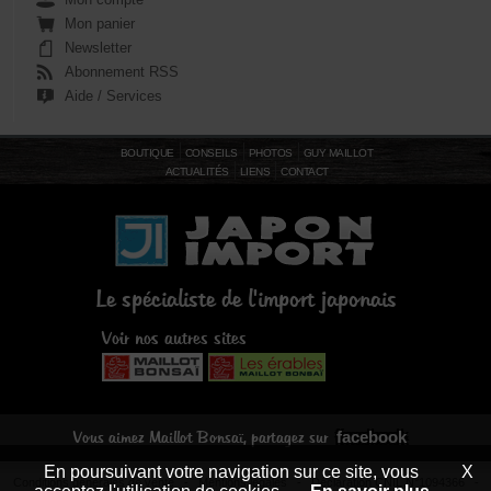
Mon panier
Newsletter
Abonnement RSS
Aide / Services
BOUTIQUE
CONSEILS
PHOTOS
GUY MAILLOT
ACTUALITÉS
LIENS
CONTACT
Le spécialiste de l'import japonais
Voir nos autres sites
facebook
Vous aimez Maillot Bonsaï, partagez sur
En poursuivant votre navigation sur ce site, vous
X
Conditions générales de vente
-
Mentions légales
- Déclaration CNIL N°1094366 -