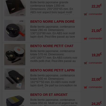
527841
ml. avec son couvercle intérieur et 1
Boite bento japonaise grande
compartiment de 420 ml. Elastique
€
contenance totale 1300 ml.
22,20
de maintien fourni.
Dimensions: 255*255*65 mm. En
ABS noir aspect bois laqué motif
commander
fleurs. 1 compartiment de 1300 ml.
avec ses cloisons amovibles . De
BENTO NOIRE LAPIN DORÉ
part sa conception ne peut pas être
61732-0
passée au lave vaisselle ni au four
Boite bento japonaise, contenance
micro ondes. Bento type familiale
€
totale 280 ml. Dimensions:
21,00
130*110*80 mm. En ABS noir motif
lapin doré. Peut être passé au lave
commander
vaisselle et au four micro ondes. 1
compartiment de 280 ml. avec son
BENTO NOIRE PETIT CHAT
couvercle étanche intérieur.
51276-2
Elastique de maintien fourni.
Boite bento japonaise, contenance
€
totale 570 ml. Dimensions:
19,20
145*100*77 mm. En ABS coloris noir
motifs petit chat. Peut être passé au
commander
lave vaisselle et au four micro
ondes. 1 compartiments de 250 ml.
BENTO NOIRE PETIT LAPIN
avec son couvercle étanche intérieur
51838-2
et 1 compartiment de 320 ml.
Boite bento japonaise, contenance
Elastique de maintien fourni.
€
totale 500 ml. Dimensions:
22,00
182*97*50 mm. En ABS noire motif
lapin doré. De part sa conception ne
commander
peut pas être passée au lave
vaisselle ni au four micro ondes. 1
BENTO OR ET ARGENT
compartiment de 500 ml. avec son
50428-6
couvercle intérieur. Possède
Boite bento japonaise, contenance
également un petit plateau intérieur
€
totale 950 ml. Motif or et argent sur le
24,25
de séparation des aliments