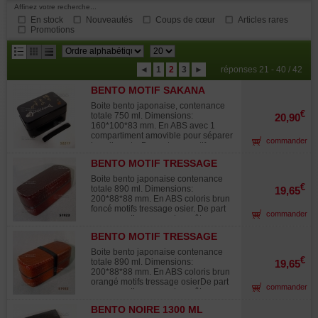
Affinez votre recherche...
En stock
Nouveautés
Coups de cœur
Articles rares
Promotions
résultats
◄
1
2
3
►
réponses 21 - 40 / 42
par
BENTO MOTIF SAKANA
page
52217-4
Boite bento japonaise, contenance
€
totale 750 ml. Dimensions:
20,90
160*100*83 mm. En ABS avec 1
compartiment amovible pour séparer
commander
les aliments. De part ses motifs sur
le couvercle ne peut pas être passée
BENTO MOTIF TRESSAGE
au lave vaisselle ni au four micro
BRUN 519235
ondes. 1 compartiment de 440 ml. 1
Boite bento japonaise contenance
compartiment de 310 ml. avec son
€
totale 890 ml. Dimensions:
19,65
couvercle étanche. Elastique de
200*88*88 mm. En ABS coloris brun
maintien fourni.
foncé motifs tressage osier. De part
commander
sa conception ne peut pas être
passée au lave vaisselle ni au four
BENTO MOTIF TRESSAGE
micro ondes. 1 compartiment de 470
ORANGÉ 519228
ml. avec son couvercle intérieur et 1
Boite bento japonaise contenance
compartiment de 420 ml. Elastique
€
totale 890 ml. Dimensions:
19,65
de maintien fourni.
200*88*88 mm. En ABS coloris brun
orangé motifs tressage osierDe part
commander
sa conception ne peut pas être
passée au lave vaisselle ni au four
BENTO NOIRE 1300 ML
micro ondes.1 compartiment de 470