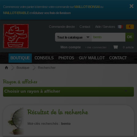
Commencez votre panier ici terminez votre commande sur
MAILLOT-BONSAI
ou
MAILLOT-ERABLE
et
réduisez vos frais de livraison
Commande directe
Contact
Aide / Services
€
Mon compte
› me connecter
0 article
BOUTIQUE
CONSEILS
PHOTOS
GUY MAILLOT
CONTACT
Boutique
Rechercher
Rayon à afficher
Résultat de la recherche
Mot-clés recherchés :
bento